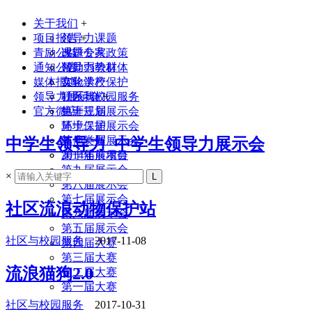
关于我们
+
项目报告
领导力课题
+
青励公益
课题专家
改进公共政策
通知公告
领导力教材
帮助弱势群体
媒体报道
实验学校
文化遗产保护
领导力展示会
联系我们
社区与校园服务
+
官方微店
生涯规划
第十三届展示会
环境保护
第十二届展示会
其他类型
第十一届展示会
中学生领导力_中学生领导力展示会
2014年前项目
第十届展示会
第九届展示会
×
第八届展示会
第七届展示会
社区流浪动物保护站
第六届展示会
第五届展示会
社区与校园服务
2017-11-08
第四届大赛
第三届大赛
流浪猫狗2.0
第二届大赛
第一届大赛
社区与校园服务
2017-10-31