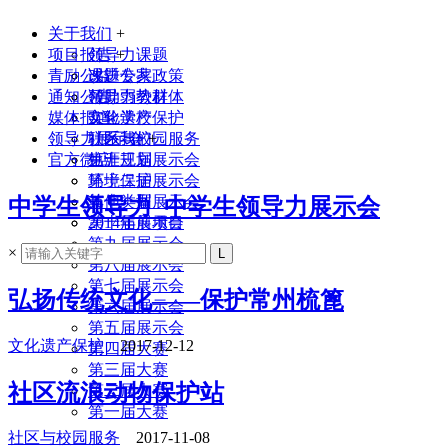
关于我们
+
项目报告
领导力课题
+
青励公益
课题专家
改进公共政策
通知公告
领导力教材
帮助弱势群体
媒体报道
实验学校
文化遗产保护
领导力展示会
联系我们
社区与校园服务
+
官方微店
生涯规划
第十三届展示会
环境保护
第十二届展示会
其他类型
第十一届展示会
中学生领导力_中学生领导力展示会
2014年前项目
第十届展示会
第九届展示会
×
第八届展示会
第七届展示会
弘扬传统文化——保护常州梳篦
第六届展示会
第五届展示会
文化遗产保护
2017-12-12
第四届大赛
第三届大赛
社区流浪动物保护站
第二届大赛
第一届大赛
社区与校园服务
2017-11-08