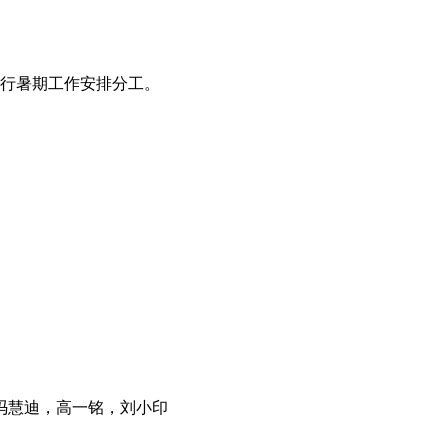
组进行暑期工作安排分工。
冯慧迪，高一铭，刘小印