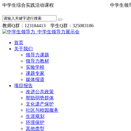
中学生综合实践活动课程 中学
教师Q群：123184413 学生Q群：325083186
首页
关于我们
领导力课题
领导力教材
实验学校
课题专家
媒体报道
项目报告
改进公共政策
帮助弱势群体
文化遗产保护
社区与校园服务
生涯规划
环境保护
其他类型