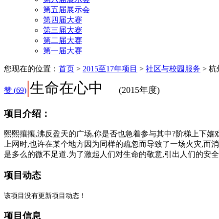
第五届展示会
第四届大赛
第三届大赛
第二届大赛
第一届大赛
您现在的位置：
首页
>
2015至17年项目
>
社区与校园服务
>
杭
|
生命在心中
(2015年度)
赞 (
69
)
项目介绍：
熙熙攘攘,沸反盈天的广场,你是否也急着参与其中?阶梯上下嬉
上网时,也许在某个地方因为同样的疏忽而导致了一场火灾,而
是多么的微不足道.为了激起人们对生命的敬意,引出人们的安全
项目动态
该项目没有更新项目动态！
项目信息