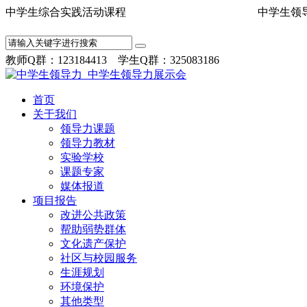
中学生综合实践活动课程 中学
教师Q群：123184413 学生Q群：325083186
首页
关于我们
领导力课题
领导力教材
实验学校
课题专家
媒体报道
项目报告
改进公共政策
帮助弱势群体
文化遗产保护
社区与校园服务
生涯规划
环境保护
其他类型