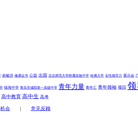
学
公益
出国
俞敏洪
展示会
修课证书
北京师范大学附属实验中学
哈佛大学
女性领导力
领
青年力量
青年领袖
项目
镇海中学
青年汇
学
青岛市城阳第一高级中学
高中生
高中教育
高考
作机会
|
意见反顾