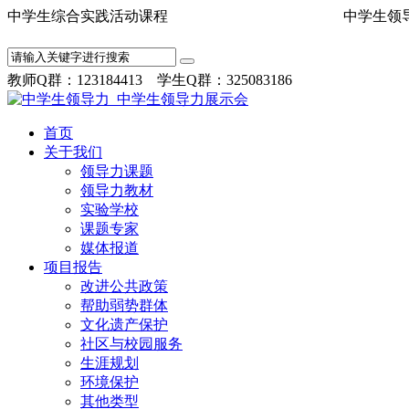
中学生综合实践活动课程 中学
教师Q群：123184413 学生Q群：325083186
首页
关于我们
领导力课题
领导力教材
实验学校
课题专家
媒体报道
项目报告
改进公共政策
帮助弱势群体
文化遗产保护
社区与校园服务
生涯规划
环境保护
其他类型