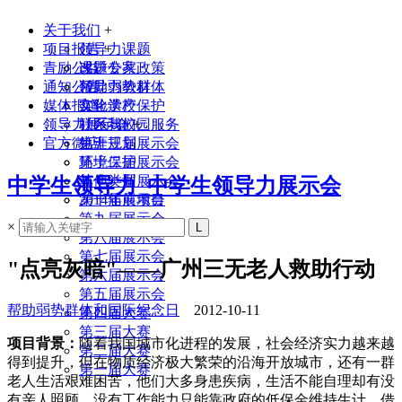
关于我们
+
项目报告
领导力课题
+
青励公益
课题专家
改进公共政策
通知公告
领导力教材
帮助弱势群体
媒体报道
实验学校
文化遗产保护
领导力展示会
联系我们
社区与校园服务
+
官方微店
生涯规划
第十三届展示会
环境保护
第十二届展示会
其他类型
第十一届展示会
中学生领导力_中学生领导力展示会
2014年前项目
第十届展示会
第九届展示会
×
第八届展示会
第七届展示会
"点亮灰暗"——广州三无老人救助行动
第六届展示会
第五届展示会
帮助弱势群体和国际纪念日
2012-10-11
第四届大赛
第三届大赛
项目背景：
随着我国城市化进程的发展，社会经济实力越来越
第二届大赛
得到提升，但在物质经济极大繁荣的沿海开放城市，还有一群
第一届大赛
老人生活艰难困苦，他们大多身患疾病，生活不能自理却有没
有亲人照顾，没有工作能力只能靠政府的低保金维持生计。借