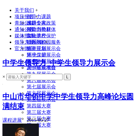
关于我们
+
项目报告
领导力课题
+
青励公益
课题专家
改进公共政策
通知公告
领导力教材
帮助弱势群体
媒体报道
实验学校
文化遗产保护
领导力展示会
联系我们
社区与校园服务
+
官方微店
生涯规划
第十三届展示会
环境保护
第十二届展示会
其他类型
第十一届展示会
中学生领导力_中学生领导力展示会
2014年前项目
第十届展示会
第九届展示会
×
第八届展示会
第七届展示会
第六届展示会
中山市华侨中学中学生领导力高峰论坛圆
第五届展示会
满结束
第四届大赛
第三届大赛
第二届大赛
课程进展
2015-05-27
第一届大赛