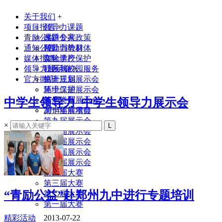
关于我们
+
项目报告
领导力课题
+
青励公益
课题专家
改进公共政策
通知公告
领导力教材
帮助弱势群体
媒体报道
实验学校
文化遗产保护
领导力展示会
联系我们
社区与校园服务
+
官方微店
生涯规划
第十三届展示会
环境保护
第十二届展示会
其他类型
第十一届展示会
中学生领导力_中学生领导力展示会
2014年前项目
第十届展示会
第九届展示会
×
第八届展示会
第七届展示会
第六届展示会
第五届展示会
第四届大赛
第三届大赛
“青励公益”赴郑州九中进行专题培训
第二届大赛
第一届大赛
精彩活动
2013-07-22