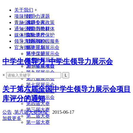
关于我们
+
项目报告
领导力课题
+
青励公益
课题专家
改进公共政策
通知公告
领导力教材
帮助弱势群体
媒体报道
实验学校
文化遗产保护
领导力展示会
联系我们
社区与校园服务
+
官方微店
生涯规划
第十三届展示会
环境保护
第十二届展示会
其他类型
第十一届展示会
中学生领导力_中学生领导力展示会
2014年前项目
第十届展示会
第九届展示会
×
第八届展示会
第七届展示会
关于第六届全国中学生领导力展示会项目
第六届展示会
库评分的通知
第五届展示会
第四届大赛
第三届大赛
公告
,
第六届大赛快报
2015-06-17
第二届大赛
加载更多
第一届大赛