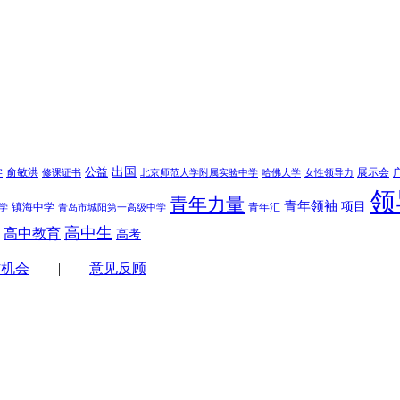
学
公益
出国
俞敏洪
展示会
修课证书
北京师范大学附属实验中学
哈佛大学
女性领导力
领
青年力量
青年领袖
项目
镇海中学
青年汇
学
青岛市城阳第一高级中学
高中生
高中教育
高考
作机会
|
意见反顾