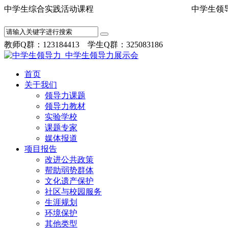
中学生综合实践活动课程 中学
教师Q群：123184413 学生Q群：325083186
首页
关于我们
领导力课题
领导力教材
实验学校
课题专家
媒体报道
项目报告
改进公共政策
帮助弱势群体
文化遗产保护
社区与校园服务
生涯规划
环境保护
其他类型