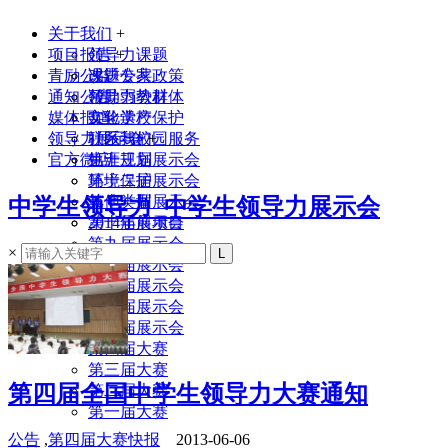
关于我们
+
项目报告
领导力课题
+
青励公益
课题专家
改进公共政策
通知公告
领导力教材
帮助弱势群体
媒体报道
实验学校
文化遗产保护
领导力展示会
联系我们
社区与校园服务
+
官方微店
生涯规划
第十三届展示会
环境保护
第十二届展示会
其他类型
第十一届展示会
中学生领导力_中学生领导力展示会
2014年前项目
第十届展示会
第九届展示会
×
第八届展示会
第七届展示会
第六届展示会
第五届展示会
第四届大赛
第三届大赛
第四届全国中学生领导力大赛通知
第二届大赛
第一届大赛
公告
,
第四届大赛快报
2013-06-06