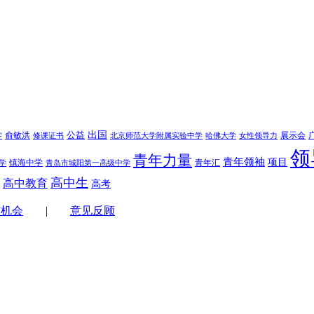
学
公益
出国
俞敏洪
展示会
修课证书
北京师范大学附属实验中学
哈佛大学
女性领导力
领
青年力量
青年领袖
项目
镇海中学
青年汇
学
青岛市城阳第一高级中学
高中生
高中教育
高考
作机会
|
意见反顾