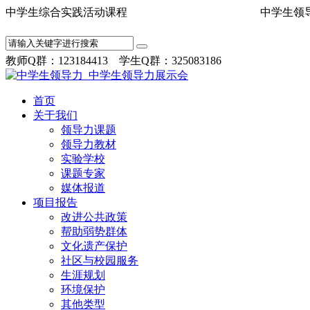
中学生综合实践活动课程 中学
教师Q群：123184413 学生Q群：325083186
首页
关于我们
领导力课题
领导力教材
实验学校
课题专家
媒体报道
项目报告
改进公共政策
帮助弱势群体
文化遗产保护
社区与校园服务
生涯规划
环境保护
其他类型