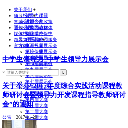
关于我们
+
项目报告
领导力课题
+
青励公益
课题专家
改进公共政策
通知公告
领导力教材
帮助弱势群体
媒体报道
实验学校
文化遗产保护
领导力展示会
联系我们
社区与校园服务
+
官方微店
生涯规划
第十三届展示会
环境保护
第十二届展示会
其他类型
第十一届展示会
中学生领导力_中学生领导力展示会
2014年前项目
第十届展示会
第九届展示会
×
第八届展示会
第七届展示会
关于举办“2017年度综合实践活动课程教
第六届展示会
师研讨会暨领导力开发课程指导教师研讨
第五届展示会
第四届大赛
会”的通知
第三届大赛
第二届大赛
公告
2017-11-29
第一届大赛