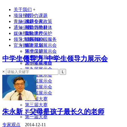
关于我们
+
项目报告
领导力课题
+
青励公益
课题专家
改进公共政策
通知公告
领导力教材
帮助弱势群体
媒体报道
实验学校
文化遗产保护
领导力展示会
联系我们
社区与校园服务
+
官方微店
生涯规划
第十三届展示会
环境保护
第十二届展示会
其他类型
第十一届展示会
中学生领导力_中学生领导力展示会
2014年前项目
第十届展示会
第九届展示会
×
第八届展示会
第七届展示会
第六届展示会
第五届展示会
第四届大赛
第三届大赛
朱永新：父母是孩子最长久的老师
第二届大赛
第一届大赛
专家观点
2014-12-11