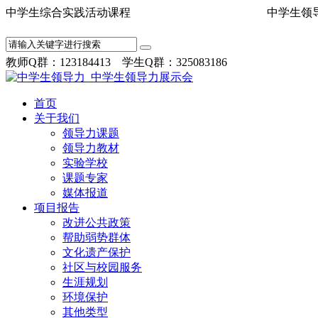
中学生综合实践活动课程 中学
教师Q群：123184413 学生Q群：325083186
首页
关于我们
领导力课题
领导力教材
实验学校
课题专家
媒体报道
项目报告
改进公共政策
帮助弱势群体
文化遗产保护
社区与校园服务
生涯规划
环境保护
其他类型