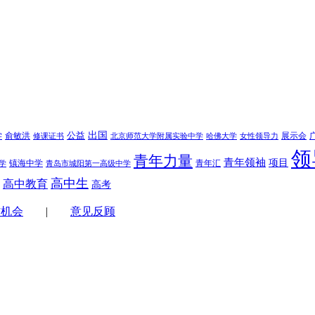
学
公益
出国
俞敏洪
展示会
修课证书
北京师范大学附属实验中学
哈佛大学
女性领导力
领
青年力量
青年领袖
项目
镇海中学
青年汇
学
青岛市城阳第一高级中学
高中生
高中教育
高考
作机会
|
意见反顾