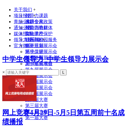
关于我们
+
项目报告
领导力课题
+
青励公益
课题专家
改进公共政策
通知公告
领导力教材
帮助弱势群体
媒体报道
实验学校
文化遗产保护
领导力展示会
联系我们
社区与校园服务
+
官方微店
生涯规划
第十三届展示会
环境保护
第十二届展示会
其他类型
第十一届展示会
中学生领导力_中学生领导力展示会
2014年前项目
第十届展示会
第九届展示会
×
第八届展示会
第七届展示会
第六届展示会
第五届展示会
第四届大赛
第三届大赛
网上竞赛4月29日-5月5日第五周前十名成
第二届大赛
第一届大赛
绩播报