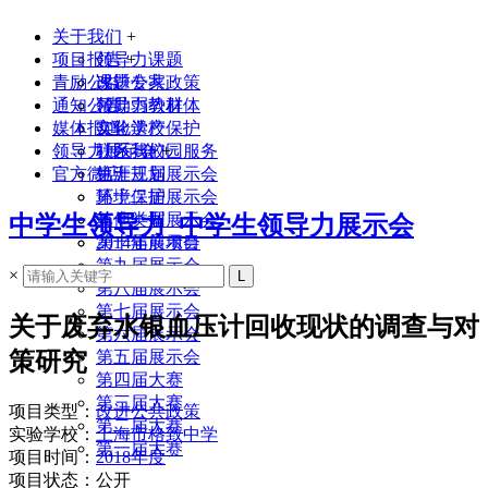
关于我们
+
项目报告
领导力课题
+
青励公益
课题专家
改进公共政策
通知公告
领导力教材
帮助弱势群体
媒体报道
实验学校
文化遗产保护
领导力展示会
联系我们
社区与校园服务
+
官方微店
生涯规划
第十三届展示会
环境保护
第十二届展示会
其他类型
第十一届展示会
中学生领导力_中学生领导力展示会
2014年前项目
第十届展示会
第九届展示会
×
第八届展示会
第七届展示会
关于废弃水银血压计回收现状的调查与对
第六届展示会
策研究
第五届展示会
第四届大赛
第三届大赛
项目类型：
改进公共政策
第二届大赛
实验学校：
上海市格致中学
第一届大赛
项目时间：
2018年度
项目状态：公开