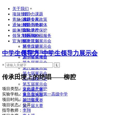
关于我们
+
项目报告
领导力课题
+
青励公益
课题专家
改进公共政策
通知公告
领导力教材
帮助弱势群体
媒体报道
实验学校
文化遗产保护
领导力展示会
联系我们
社区与校园服务
+
官方微店
生涯规划
第十三届展示会
环境保护
第十二届展示会
其他类型
第十一届展示会
中学生领导力_中学生领导力展示会
2014年前项目
第十届展示会
第九届展示会
×
第八届展示会
第七届展示会
传承田埂上的绝唱——柳腔
第六届展示会
第五届展示会
项目类型：
文化遗产保护
第四届大赛
实验学校：
青岛市城阳第一高级中学
第三届大赛
项目时间：
2018年度
第二届大赛
项目状态：公开
第一届大赛
指导教师：
李翔