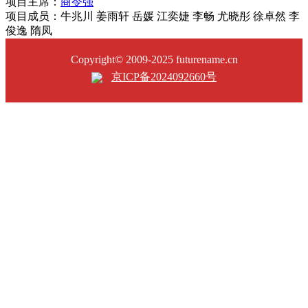
项目主席：
商令强
项目成员：牛兆川 姜雨轩 岳媛 江奕婕 李畅 尤晓彤 徐卓然 李
俊逸 隋凤
Copyright© 2009-2025 futurename.cn
京ICP备2024092660号