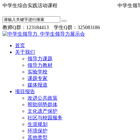
中学生综合实践活动课程 中学
教师Q群：123184413 学生Q群：325083186
首页
关于我们
领导力课题
领导力教材
实验学校
课题专家
媒体报道
项目报告
改进公共政策
帮助弱势群体
文化遗产保护
社区与校园服务
生涯规划
环境保护
其他类型