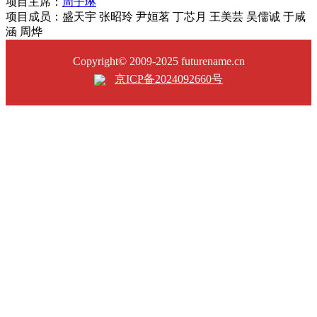
项目主席：
周子琳
项目成员：盛天宇 张昭玲 尹姮茗 丁芯月 王美芸 吴儒诚 于咸
涵 周烨
Copyright© 2009-2025 futurename.cn
京ICP备2024092660号