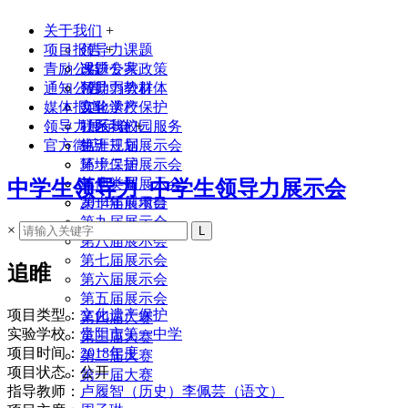
关于我们
+
项目报告
领导力课题
+
青励公益
课题专家
改进公共政策
通知公告
领导力教材
帮助弱势群体
媒体报道
实验学校
文化遗产保护
领导力展示会
联系我们
社区与校园服务
+
官方微店
生涯规划
第十三届展示会
环境保护
第十二届展示会
其他类型
第十一届展示会
中学生领导力_中学生领导力展示会
2014年前项目
第十届展示会
第九届展示会
×
第八届展示会
第七届展示会
追睢
第六届展示会
第五届展示会
项目类型：
文化遗产保护
第四届大赛
实验学校：
贵阳市第一中学
第三届大赛
项目时间：
2018年度
第二届大赛
项目状态：公开
第一届大赛
指导教师：
卢履智（历史）李佩芸（语文）