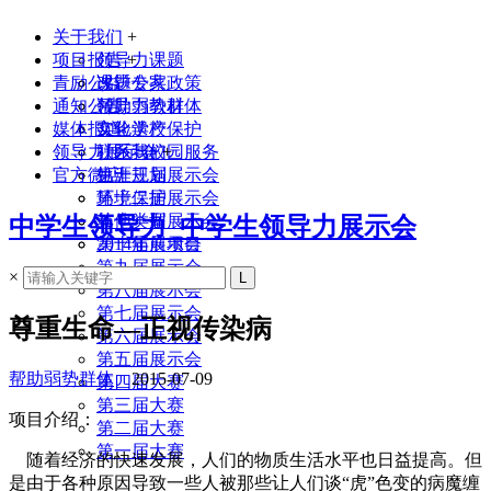
关于我们
+
项目报告
领导力课题
+
青励公益
课题专家
改进公共政策
通知公告
领导力教材
帮助弱势群体
媒体报道
实验学校
文化遗产保护
领导力展示会
联系我们
社区与校园服务
+
官方微店
生涯规划
第十三届展示会
环境保护
第十二届展示会
其他类型
第十一届展示会
中学生领导力_中学生领导力展示会
2014年前项目
第十届展示会
第九届展示会
×
第八届展示会
第七届展示会
尊重生命—正视传染病
第六届展示会
第五届展示会
帮助弱势群体
2015-07-09
第四届大赛
第三届大赛
项目介绍：
第二届大赛
第一届大赛
随着经济的快速发展，人们的物质生活水平也日益提高。但
是由于各种原因导致一些人被那些让人们谈“虎”色变的病魔缠