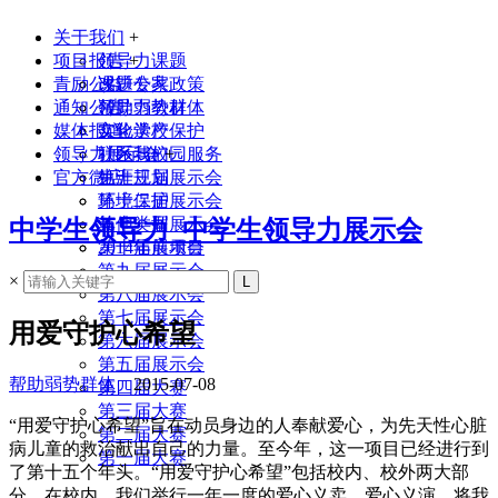
关于我们
+
项目报告
领导力课题
+
青励公益
课题专家
改进公共政策
通知公告
领导力教材
帮助弱势群体
媒体报道
实验学校
文化遗产保护
领导力展示会
联系我们
社区与校园服务
+
官方微店
生涯规划
第十三届展示会
环境保护
第十二届展示会
其他类型
第十一届展示会
中学生领导力_中学生领导力展示会
2014年前项目
第十届展示会
第九届展示会
×
第八届展示会
第七届展示会
用爱守护心希望
第六届展示会
第五届展示会
帮助弱势群体
2015-07-08
第四届大赛
第三届大赛
“用爱守护心希望”旨在动员身边的人奉献爱心，为先天性心脏
第二届大赛
病儿童的救治献出自己的力量。至今年，这一项目已经进行到
第一届大赛
了第十五个年头。“用爱守护心希望”包括校内、校外两大部
分。在校内，我们举行一年一度的爱心义卖、爱心义演，将我