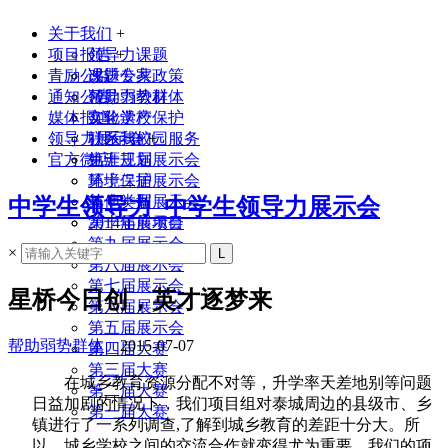
关于我们
+
项目报告
领导力课题
+
青励公益
课题专家
改进公共政策
通知公告
领导力教材
帮助弱势群体
媒体报道
实验学校
文化遗产保护
领导力展示会
联系我们
社区与校园服务
+
官方微店
生涯规划
第十三届展示会
环境保护
第十二届展示会
其他类型
第十一届展示会
中学生领导力_中学生领导力展示会
2014年前项目
第十届展示会
第九届展示会
×
第八届展示会
第七届展示会
星桥今日创，英才逐梦来
第六届展示会
第五届展示会
帮助弱势群体
2015-07-07
第四届大赛
第三届大赛
在城乡教育资源分配不对等，升学率天差地别等问题
第二届大赛
日益加剧的情况下，我们项目组对泰城周边的县级市、乡
第一届大赛
镇进行了一系列调查
,
了解到城乡教育的差距十分大。所
以，城乡学校之间的交流合作就变得尤为重要。我们的项