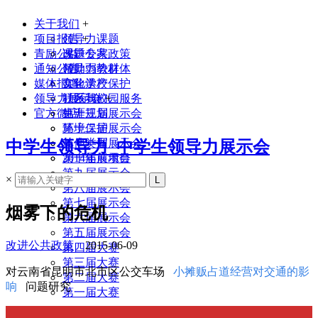
关于我们
+
项目报告
领导力课题
+
青励公益
课题专家
改进公共政策
通知公告
领导力教材
帮助弱势群体
媒体报道
实验学校
文化遗产保护
领导力展示会
联系我们
社区与校园服务
+
官方微店
生涯规划
第十三届展示会
环境保护
第十二届展示会
其他类型
第十一届展示会
中学生领导力_中学生领导力展示会
2014年前项目
第十届展示会
第九届展示会
×
第八届展示会
第七届展示会
烟雾下的危机
第六届展示会
第五届展示会
改进公共政策
2015-06-09
第四届大赛
第三届大赛
对云南省昆明市北市区公交车场
小摊贩占道经
营对交通的影
第二届大赛
响
问题研究
第一届大赛