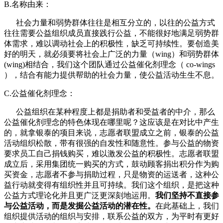
B.
名称由来：
社会力量和弱势群体往往是相互分立的，以往的公益方式
往往需要公益组织成员直接践行公益，不能很好地满足弱势群
体需求，难以调动社会上的积极性，缺乏可持续性。要创造美
好的明天，就必须要将社会上广泛的力量（
wing
）和弱势群体
(wing)
相结合，我们这个团队通过公益催化剂理念（
co-wings
），结合有能力提供帮助的社会力量，使公益活动生生不息。
C.
公益催化剂理念：
公益组织在某种程度上都是捐助者和受益者的中介，那么
公益催化剂理念的特色体现在哪里呢？这应该是在对比中产生
的，就拿银泰的项目来说，志愿者联盟成立之前，银泰的公益
活动组织松散，带有很强的自发性和随意性。参与公益的物资
要求员工自己捐钱购买，难以激发公益的积极性。志愿者联盟
成立后，采用集团统一购买的方式，鼓动顾客捐出积分作为购
买资金，志愿者不参与捐助过程，只是物资的运送者，这种公
益行动就变得有组织性并且可持续。我们这个组织，是把这种
公益方式理论化并且更广泛更深刻地运用。
我们坚持不直接参
与公益活动，而是发掘公益活动的潜在性。
在此基础上，我们
组织提供活动的组织与安排，联系公益的双方，为平时有更好