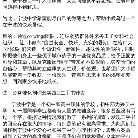
来，孩子独自一个人在家里，安全问题就不容忽视。还有许多
问题得不到解决。
为此，宁波中学希望能尽自己的微薄之力，帮助小候鸟过一个
在宁波的快乐暑假。
目的：通过
co-wings
团队，连结弱势群体外来务工子女和社会
组织，
让“小候鸟”度过安全、快乐、充实的暑期。在给广大
“小候鸟”们营造一个知识性、新颖性、趣味性的暑假的，同时
挖掘他们身上一些优于城市孩子的一些优良品质，给予正面的
引导和鼓励，以及克服因“留守”带来的不良影响，培养他们的
自信心，帮助其树立健康的人生观、价值观。也希望广大小候
鸟能带着一份收获、一份欢乐，带着对未来更多的渴望和梦
想，回到家乡快乐地成长。
③．公益催化剂理念实践
1:
二手书转卖
宁波中学是一个初中和高中联体的学校，初中部为兴宁中
学。每一届同学毕业都会有大量的教辅废弃，很多甚至没有写
过一个字。根据这种情况我们做了一系列的调查，发现二手书
的回流存在很大的市场，特别是笔记有很高需求。为此我们社
团找到宁波中学爱心社和兴宁中学心理社同学，表明方案后，
得到了双方的高度赞同。于是我们利用学校爱心义卖的平台，