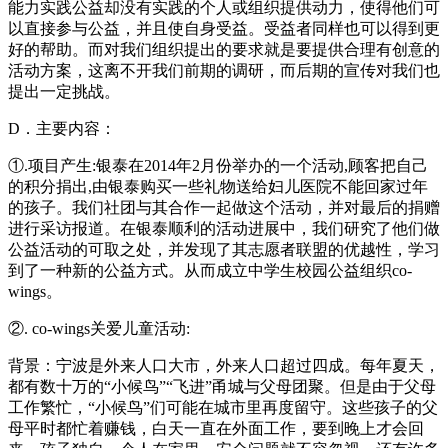
能力实践公益却没有实践的个人或组织提供动力，使得他们可
以直接参与公益，并且使自身受益。受益者同样也可以得到更
好的帮助。而对我们组织提出的要求就是要提供合理有创意的
活动方案，这离不开我们前期的调研，而后期的宣传对我们也
提出一定挑战。
D
．主要内容：
①
.
项目产生
:
银泰在
2014
年
2
月份举办的一个活动
,
顾客把自己
的积分捐出
,
由银泰购买一些礼物送给妇儿医院不能回家过年
的孩子。我们社团与其合作一起做这个活动，并对最后的捐赠
进行采访报道。在银泰顺利的活动进展中，我们研究了他们做
公益活动的可取之处，并发现了其志愿者联盟的优越性，学习
到了一种新的公益方式。从而成立中学生校园公益组织
co-
wings
。
②
. co-wings
关爱儿童活动
:
背景：宁波是外来人口大市，外来人口超过四成。每年夏天，
都有数十万的“小候鸟”“飞进”甬城与父母团聚。但是由于父母
工作繁忙，“小候鸟”们可能在城市里再度留守。这些孩子的父
母平时都忙着赚钱，白天一直在外面工作，要到晚上才会回