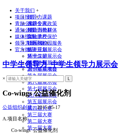
关于我们
+
项目报告
领导力课题
+
青励公益
课题专家
改进公共政策
通知公告
领导力教材
帮助弱势群体
媒体报道
实验学校
文化遗产保护
领导力展示会
联系我们
社区与校园服务
+
官方微店
生涯规划
第十三届展示会
环境保护
第十二届展示会
其他类型
第十一届展示会
中学生领导力_中学生领导力展示会
2014年前项目
第十届展示会
第九届展示会
×
第八届展示会
第七届展示会
Co-wings 公益催化剂
第六届展示会
第五届展示会
公益组织创建
2015-05-17
第四届大赛
第三届大赛
A.
项目名称
:
第二届大赛
第一届大赛
Co-wings
公益催化剂