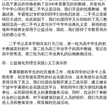
以高于废品价价格收购了近
600
本质量完好的教辅，并发动兴
宁中学心理社开展二手书义卖活动。我们开设的优惠教辅、查
漏试卷、学霸笔记专栏收到同学们的热烈欢迎，二手书义卖获
得巨大成功。在此鼓励下，我们社团同学又分别组织了高三教
辅回流高一的二手书义卖与兴宁中学毕业典礼义卖，获得的款
项和书籍将全部用于公益活动，因此，我们获得了市教育局办
法的爱心证书。
二手书义卖本学期共实行为三轮，第一轮为高中学生的初
中教辅卖到初中，第二轮为高三毕业学子的高中教辅、笔记在
高中部售卖。第三轮为初三毕业典礼的以物换物活动。
④．公益催化剂理念实践
2:
义工俱乐部
寒暑期都有学生的社区服务工作，很多同学的记录卡上虽
然有章，却没有做实质性的社会实践活动，这未免使社会实践
变得没有了意义。我们社团在假期开展义工俱乐部，建立健全
宁波中学暑期社会实践信息平台，帮助同学们更方便找到服务
单位，从而获得有意义的暑期服务活动。同时，也达到了奉献
社会的公益效果。对于创建项目缺乏人员的组织，我们为其提
供人员和整体宣传，帮其顺利完成活动。