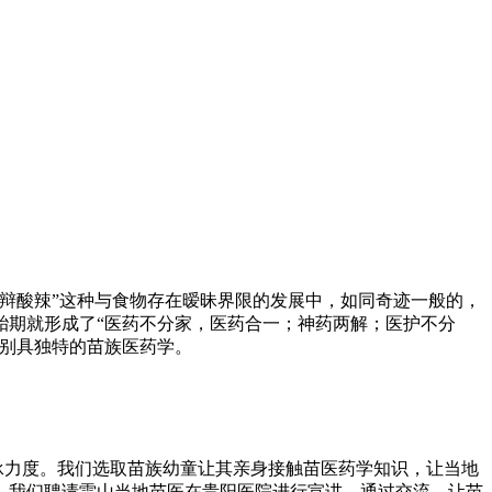
，辩酸辣”这种与食物存在暧昧界限的发展中，如同奇迹一般的，
胎期就形成了“医药不分家，医药合一；神药两解；医护不分
今别具独特的苗族医药学。
承力度。我们选取苗族幼童让其亲身接触苗医药学知识，让当地
，我们聘请雷山当地苗医在贵阳医院进行宣讲，通过交流，让苗