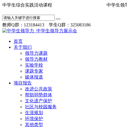
中学生综合实践活动课程 中学
教师Q群：123184413 学生Q群：325083186
首页
关于我们
领导力课题
领导力教材
实验学校
课题专家
媒体报道
项目报告
改进公共政策
帮助弱势群体
文化遗产保护
社区与校园服务
生涯规划
环境保护
其他类型