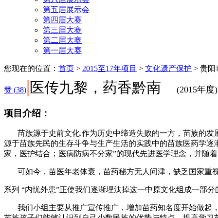
第五届展示会
第四届大赛
第三届大赛
第二届大赛
第一届大赛
您现在的位置：
首页
>
2015至17年项目
>
文化遗产保护
>
贵阳
|
医传九黎，药香黔南
(2015年度)
赞 (
38
)
项目介绍：
苗族源于史前文化.作为历史中缔造失败的一方，苗族的发
源于苗族先民的生存斗争与生产生活的实践中的苗族医药学逐
家，医护结合；医病防病不分家”的现代先进医学理念，并随
可如今，苗医年老体衰，苗药秘方无人问津，缺乏国家重
系列
“
内忧外患
”
正使我们逐渐埋汰掉这一中原文化组成一部分
我们小组主要从推广宣传推广，增加苗药知名度开始做起
苗族孩子们能够认识到自己少数民族的优势与特点，提高学习