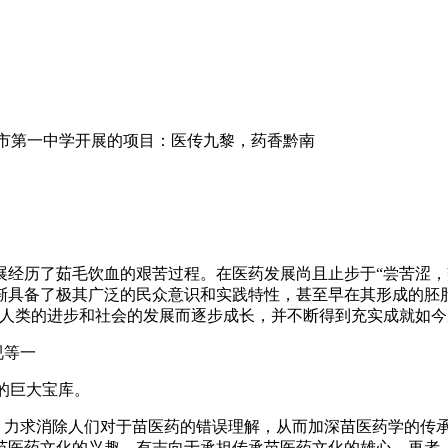
市第一中学开展的项目：医传九黎，药香黔南
展经历了茹毛饮血的艰苦过程。在医药发展尚且止步于“尝苦涩
渐具备了极其广泛的民众意识和实践特性，甚至早在其形成的胚
着人类的进步和社会的发展而逐步成长，并不断得到充实成就如
视等一
的巨大宝库。
，力求消除人们对于苗医药的错误理解，从而加深苗医药学的传
苗医药文化的兴趣，有志向于承担传承苗医药文化的雄心。再者