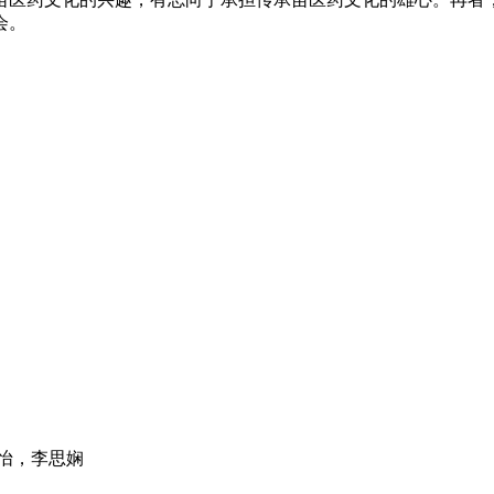
会。
怡，李思娴