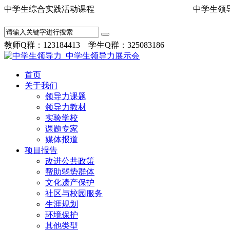
中学生综合实践活动课程 中学
教师Q群：123184413 学生Q群：325083186
首页
关于我们
领导力课题
领导力教材
实验学校
课题专家
媒体报道
项目报告
改进公共政策
帮助弱势群体
文化遗产保护
社区与校园服务
生涯规划
环境保护
其他类型