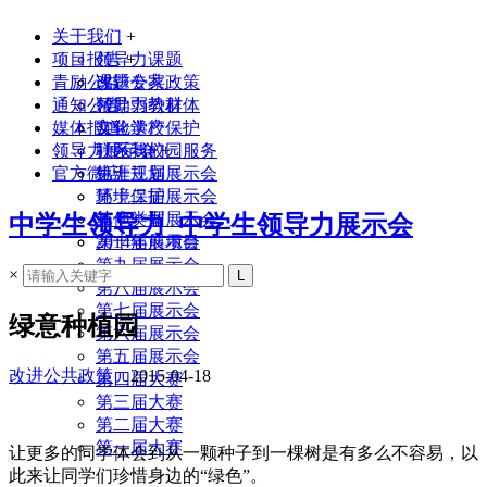
关于我们
+
项目报告
领导力课题
+
青励公益
课题专家
改进公共政策
通知公告
领导力教材
帮助弱势群体
媒体报道
实验学校
文化遗产保护
领导力展示会
联系我们
社区与校园服务
+
官方微店
生涯规划
第十三届展示会
环境保护
第十二届展示会
其他类型
第十一届展示会
中学生领导力_中学生领导力展示会
2014年前项目
第十届展示会
第九届展示会
×
第八届展示会
第七届展示会
绿意种植园
第六届展示会
第五届展示会
改进公共政策
2015-04-18
第四届大赛
第三届大赛
第二届大赛
第一届大赛
让更多的同学体会到从一颗种子到一棵树是有多么不容易，以
此来让同学们珍惜身边的“绿色”。