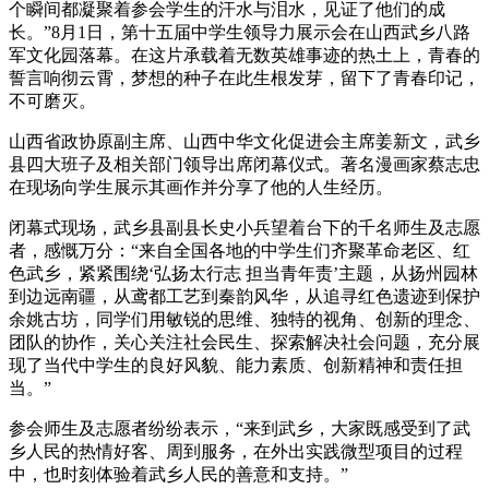
个瞬间都凝聚着参会学生的汗水与泪水，见证了他们的成
长。”8月1日，第十五届中学生领导力展示会在山西武乡八路
军文化园落幕。在这片承载着无数英雄事迹的热土上，青春的
誓言响彻云霄，梦想的种子在此生根发芽，留下了青春印记，
不可磨灭。
山西省政协原副主席、山西中华文化促进会主席姜新文，武乡
县四大班子及相关部门领导出席闭幕仪式。著名漫画家蔡志忠
在现场向学生展示其画作并分享了他的人生经历。
闭幕式现场，武乡县副县长史小兵望着台下的千名师生及志愿
者，感慨万分：“来自全国各地的中学生们齐聚革命老区、红
色武乡，紧紧围绕‘弘扬太行志 担当青年责’主题，从扬州园林
到边远南疆，从鸢都工艺到秦韵风华，从追寻红色遗迹到保护
余姚古坊，同学们用敏锐的思维、独特的视角、创新的理念、
团队的协作，关心关注社会民生、探索解决社会问题，充分展
现了当代中学生的良好风貌、能力素质、创新精神和责任担
当。”
参会师生及志愿者纷纷表示，“来到武乡，大家既感受到了武
乡人民的热情好客、周到服务，在外出实践微型项目的过程
中，也时刻体验着武乡人民的善意和支持。”