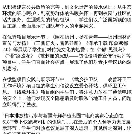
从积极建言公共政策的完善，到文化遗产的传承保护；从生态
环境的细心呵护，到弱势群体的温暖关怀；再到校园与社区的
活力服务、生涯规划的精心组织……学生们以广泛而新颖的项
目主题，全面展示了团队与个人的卓越风采。
在优秀项目展示环节，《园在扬州，扬在青年——扬州园林的
宣传与发扬》《三晋窑火，晋派砖雕》《潍承千载 印象鸢都
2.0》等展现了学生们对传统文化的热爱；在《“郁”见孤岛》
《“语”路逢花》《被刺痛的沉默——防性侵科普宣传行动》等
项目中，学生们直面社会痛点，展现了他们对青少年议题的深
刻思考。
在微型项目实践与展示环节中，《武乡护卫队——改善环卫工
工作环境》项目组的学生们倡议设立爱心驿站，供环卫工休
息。《线象环生》项目组的学生们，将注意力放在了通信电缆
的安全上，他们发现安全隐患后及时联系当地工作人员，问题
立即得到了整改。
“日本排放核污水与新疆海鲜养殖出圈”“电商卖家心态崩在
618”“萝卜快跑与司机的饭碗”……在最后的个人领导力素质展
示环节，学生们对热点议题展开深入思辨，其见解之深刻，让