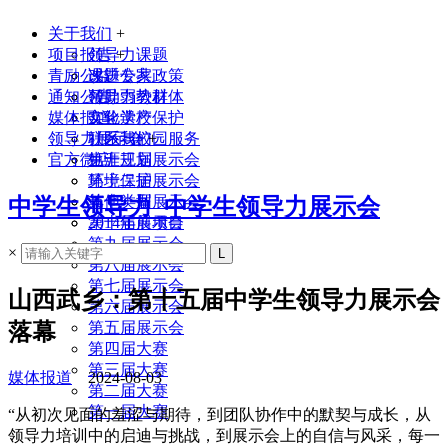
关于我们
+
项目报告
领导力课题
+
青励公益
课题专家
改进公共政策
通知公告
领导力教材
帮助弱势群体
媒体报道
实验学校
文化遗产保护
领导力展示会
联系我们
社区与校园服务
+
官方微店
生涯规划
第十三届展示会
环境保护
第十二届展示会
其他类型
第十一届展示会
中学生领导力_中学生领导力展示会
2014年前项目
第十届展示会
第九届展示会
×
第八届展示会
第七届展示会
山西武乡：第十五届中学生领导力展示会
第六届展示会
落幕
第五届展示会
第四届大赛
第三届大赛
媒体报道
2024-08-03
第二届大赛
第一届大赛
“从初次见面的羞涩与期待，到团队协作中的默契与成长，从
领导力培训中的启迪与挑战，到展示会上的自信与风采，每一