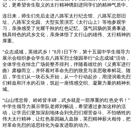
记，更希望舍生取义的太行精神镌刻进同学们的精神气质中。
连日来，师生们先后走进八路军太行纪念馆、八路军总部旧
址、八路军文化园、大型实景演艺《太行山上》等地参观学
习，亲身感受了光耀千秋的红色记忆、荡气回肠的英勇事迹、
独具特色的武乡文化，亲身体悟了太行山的雄伟、太行精神的
厚重。
“众志成城，英雄武乡！”8月1日下午，第十五届中学生领导力
展示会组织参会学生在八路军烈士陵园举行“众志成城”活动，
全体学生在悼念广场前整齐排列，伴随着雄壮的《义勇军进行
曲》肃穆而立，并怀着对革命先烈的致意与哀思敬奉鲜花。随
后，学生们从一块石头开始，从一个行动起步，用浸润着先烈
们鲜血和汗水的石块，筑起一座情感交织、凝聚力量的精神长
城。
“山山埋忠骨、岭岭皆丰碑，武乡就是一部厚重的红色史书！”
中学生领导力展示带队老师刘畅说，希望通过参加这样的活
动，让学员们更加深刻地体会到先烈们艰苦奋斗、不怕牺牲的
伟大太行精神，让红色基因融入血脉，英烈精神薪火相传，把
对革命先烈的追思转化为奋发进取的动力。