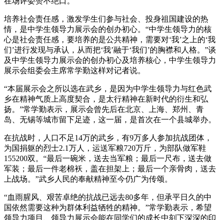
在场评委赞不绝口。
培养社会责任感，激发学生们参与社会、投身祖国建设的热
情，是中学生领导力展示会的创办初心。“中学生领导力的核
心是社会责任感，要培养的是公共精神，需要对‘我’之上的‘我
们’进行发现与承认，从而把‘我’融于‘我们’的胸襟和人格。”谈
及中学生领导力展示会的创办初心及培养核心，中学生领导力
展示会组委会主席常学勤这样对记者说。
“本届展示会之所以选在武乡，是因为中学生领导力与红色武
乡在精神气质上高度契合，是太行精神在新时代的衍生和弘
扬。”常学勤表示，展示会曾先后在北京、上海、郑州、青
岛、无锡等城市留下足迹，这一届，是首次在一个县城举办。
在抗战时，人口不足14万的武乡，有9万多人参加抗战团体，
为国捐躯的烈士2.1万人，运送军粮720万斤，为部队做军鞋
155200双。“最后一碗米，送去当军粮；最后一尺布，送去做
军装；最后一件老棉袄，盖在担架上；最后一个亲骨肉，送去
上战场。”武乡人民的奉献精神至今仍广为传颂。
“血雨腥风、艰苦卓绝的抗战已远去80多年，但承平日久的中
国依然需要这种为群体利益牺牲的精神。”常学勤表示，希望
领导力项目、领导力展示会能在同学们的成长中刻下深深的印