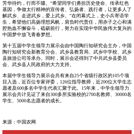
芳华待灼，行而不辍。“希望同学们勇担历史使命、传承红色
基因，争做太行精神的宣传者、弘扬者、践行者，让更多人了
解武乡、走进武乡，爱上武乡。”在闭幕式上，史小兵寄语学
生，希望他们高扬理想风帆，肩负时代责任，用赤子之心和满
腔热血不懈奋斗，砥砺前行，努力在实现中华民族伟大复兴的
中国梦中放飞青春梦想。
第十五届中学生领导力展示会由中国陶行知研究会主办，中国
陶行知研究会新教育分会、武乡县教育局、武乡中学校、武乡
县旅游公司等承办。同时，展示会还得到了中共武乡县委员
会、武乡县人民政府的大力支持。
本届中学生领导力展示会共有来自25个省级行政区的105个项
目入选，近百位专家评委，126位指导教师，近200位大学生志
愿者及600多名中学生代表汇聚于此。15年来，中学生领导力
展示会共计见证了来自300多所实验校的2700名教师、30000名
学生、5000名志愿者的成长。
来源：中国农网