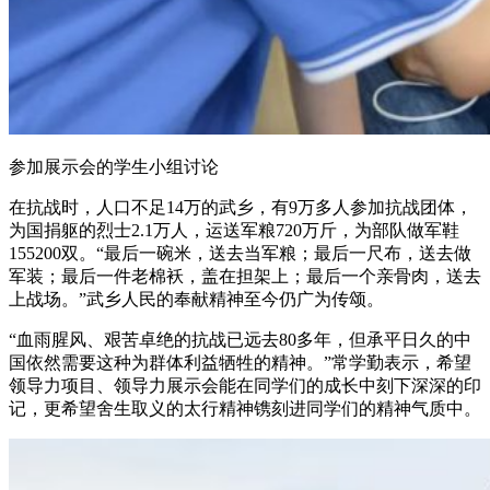
参加展示会的学生小组讨论
在抗战时，人口不足14万的武乡，有9万多人参加抗战团体，
为国捐躯的烈士2.1万人，运送军粮720万斤，为部队做军鞋
155200双。“最后一碗米，送去当军粮；最后一尺布，送去做
军装；最后一件老棉袄，盖在担架上；最后一个亲骨肉，送去
上战场。”武乡人民的奉献精神至今仍广为传颂。
“血雨腥风、艰苦卓绝的抗战已远去80多年，但承平日久的中
国依然需要这种为群体利益牺牲的精神。”常学勤表示，希望
领导力项目、领导力展示会能在同学们的成长中刻下深深的印
记，更希望舍生取义的太行精神镌刻进同学们的精神气质中。