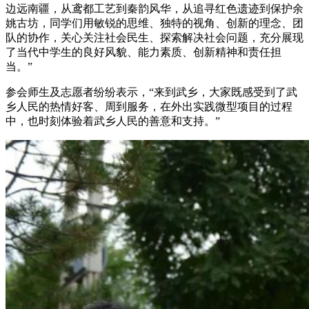
边远南疆，从鸢都工艺到秦韵风华，从追寻红色遗迹到保护余
姚古坊，同学们用敏锐的思维、独特的视角、创新的理念、团
队的协作，关心关注社会民生、探索解决社会问题，充分展现
了当代中学生的良好风貌、能力素质、创新精神和责任担
当。”
参会师生及志愿者纷纷表示，“来到武乡，大家既感受到了武
乡人民的热情好客、周到服务，在外出实践微型项目的过程
中，也时刻体验着武乡人民的善意和支持。”