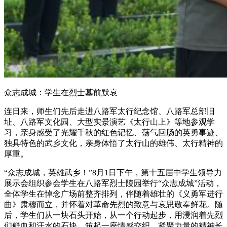
众志成城：学生在烈士墓前默哀
连日来，师生们先后走进八路军太行纪念馆、八路军总部旧
址、八路军文化园、大型实景演艺《太行山上》等地参观学
习，亲身感受了光耀千秋的红色记忆、荡气回肠的英勇事迹、
独具特色的武乡文化，亲身体悟了太行山的雄伟、太行精神的
厚重。
“众志成城，英雄武乡！”8月1日下午，第十五届中学生领导力
展示会组织参会学生在八路军烈士陵园举行“众志成城”活动，
全体学生在悼念广场前整齐排列，伴随着雄壮的《义勇军进行
曲》肃穆而立，并怀着对革命先烈的致意与哀思敬奉鲜花。随
后，学生们从一块石头开始，从一个行动起步，用浸润着先烈
们鲜血和汗水的石块，筑起一座情感交织、凝聚力量的精神长