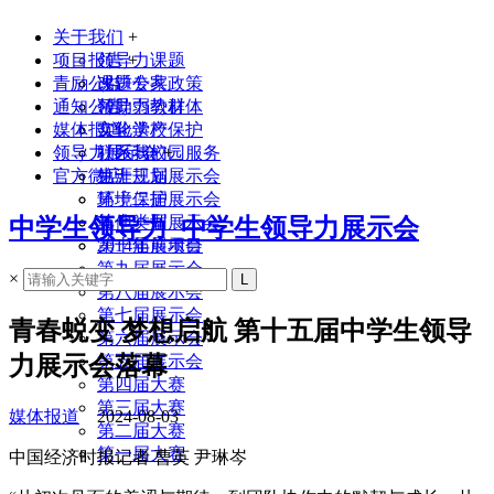
关于我们
+
项目报告
领导力课题
+
青励公益
课题专家
改进公共政策
通知公告
领导力教材
帮助弱势群体
媒体报道
实验学校
文化遗产保护
领导力展示会
联系我们
社区与校园服务
+
官方微店
生涯规划
第十三届展示会
环境保护
第十二届展示会
其他类型
第十一届展示会
中学生领导力_中学生领导力展示会
2014年前项目
第十届展示会
第九届展示会
×
第八届展示会
第七届展示会
青春蜕变 梦想启航 第十五届中学生领导
第六届展示会
力展示会落幕
第五届展示会
第四届大赛
第三届大赛
媒体报道
2024-08-03
第二届大赛
第一届大赛
中国经济时报记者 曹英 尹琳岑