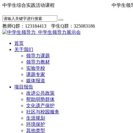
中学生综合实践活动课程 中学
教师Q群：123184413 学生Q群：325083186
首页
关于我们
领导力课题
领导力教材
实验学校
课题专家
媒体报道
项目报告
改进公共政策
帮助弱势群体
文化遗产保护
社区与校园服务
生涯规划
环境保护
其他类型