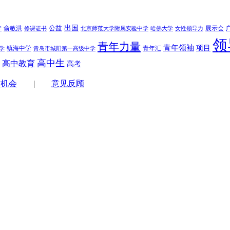
学
公益
出国
俞敏洪
展示会
修课证书
北京师范大学附属实验中学
哈佛大学
女性领导力
领
青年力量
青年领袖
项目
镇海中学
青年汇
学
青岛市城阳第一高级中学
高中生
高中教育
高考
作机会
|
意见反顾