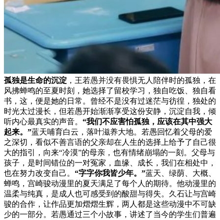
孤独是生命的沉淀
，王若愚并没有畏惧无人陪伴时的孤独，在
风拂蝉鸣的至夏时刻，她选择了留校学习，独自吃饭、独自看
书，这，便是她的日常。曾经不是没有过迷茫与彷徨，独处的
时光太过漫长，但若愚开始渐渐享受这份安静，沉淀自我，倾
听内心最真实的声音。
“我们不应害怕孤独，应该在其中强大
起来。”
蓝天哺育白云，落叶滋养大地。若愚回忆着父母的爱
之深切，看似不善言语的父亲却在人生的选择上给予了自己很
大的指引，向来“冷漠”的母亲，也有情绪崩塌的一刻。父母与
孩子，是时间错位的一对冤家，血缘、成长，我们在相处中，
也在努力改变自己。
“字字你我皆少年。”
蓝天、绿荫、大概、
蝉鸣，宫崎骏动漫里的夏天满足了每个人的期待。他动漫里的
温柔与纯真，是成人也可感受到的酸甜与得失。久石让与宫崎
骏的合作，让作品更加熠熠生辉，两人都是这些动漫中不可缺
少的一部分。若愚通过三个小故事，讲述了当今的学生们普遍