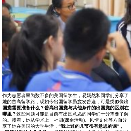
作为志愿者里为数不多的美国留学生，易嫣然和同学们分享了
她的普高留学路，现如今出国留学虽愈发普遍，可是类似像
出
国党需要准备什么？普高出国党与其他条件的出国党的区别在
哪里？
这些问题可能是目前有出国意愿的同学们十分需要了解
的。接着，她从学术上、社团(课余活动)、风情文化等方面分
享了她在美国的大学生活，
“我上过的几节很有意思的课”，