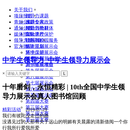
关于我们
+
项目报告
领导力课题
+
青励公益
课题专家
改进公共政策
通知公告
领导力教材
帮助弱势群体
媒体报道
实验学校
文化遗产保护
领导力展示会
联系我们
社区与校园服务
+
官方微店
生涯规划
第十三届展示会
环境保护
第十二届展示会
其他类型
第十一届展示会
中学生领导力_中学生领导力展示会
2014年前项目
第十届展示会
第九届展示会
×
第八届展示会
第七届展示会
十年磨剑，永恒精彩 | 10th全国中学生领
第六届展示会
导力展示会真人图书馆回顾
第五届展示会
第四届大赛
第三届大赛
精彩活动
2019-07-29
第二届大赛
我们有彼此没走过的路
第一届大赛
没遇见过的人那有关于远山的明媚有关晨露的清新借阅一个你
行我所行爱我所爱