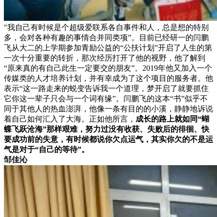
"我自己有时候是个超级爱联系各自事件和人，总是想的特别
多，会对各种有趣的事情合并同类项”。目前已经研一的闫鹏
飞从大二的上学期参加青励公益的“公扶计划”开启了人生的第
一次十分重要的转折，那次经历打开了他的视野，他了解到
“原来真的有自己此生一定要交的朋友”。2019年他又加入一个
传媒类的人才培养计划，并有幸成为了这个项目的服务者。他
表示“这一路走来的蜕变告诉我一个道理，梦开启了就要抓住
它你这一辈子只会与一个词有缘”。闫鹏飞的这本“书”似乎不
同于其他人的热血澎湃，他像一条有目的的小溪，静静地诉说
着自己如何汇入了大海。正如他所言，
成长的路上就如同“蝴
蝶飞跃沧海”那样艰难，努力过没有收获、失败后的徘徊、快
要成功前的失意，有时候都说你欠点运气，其实你欠的不是运
气是对于“自己的等待”。
邹佳沁