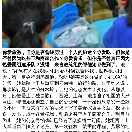
你爱旅游，但你是否曾经历过一个人的旅途？你爱吃，但你是
否曾因为吃甚至和商家合作？你爱音乐，但你是否曾真正因为
热爱而组建乐队？没错，来自教练组的邹佳沁都做到了。
她
说：“如果有人在我很小很小的时候就告诉我，世界很大很
大，我一定会特别感谢他。”她也确实是这样做的，在16岁的
时候，她就踏上了从重庆到云南独自旅行的路。对于她来说，
那次旅行是人生的分水岭，让她的心态发生了变化。从那以
后，她便爱上了独自旅行，西藏、上海，她走遍了祖国的大好
河山。邹佳沁还创立了自己的公众号，一开始她只是发一些散
文小记，但后来在室友的要求下写了美食探店类文章。探店推
送一发出，粉丝数量猛增，到后来甚至有了商家合作。到目前
为止，她的公众号“尔城”已经有了众多粉丝订阅。她坦言，上
大学后自己陷入了迷茫。第一次住校、繁重的课程、劳累的社