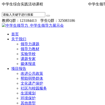
中学生综合实践活动课程 中学
教师Q群：123184413 学生Q群：325083186
首页
关于我们
领导力课题
领导力教材
实验学校
课题专家
媒体报道
项目报告
改进公共政策
帮助弱势群体
文化遗产保护
社区与校园服务
生涯规划
环境保护
其他类型