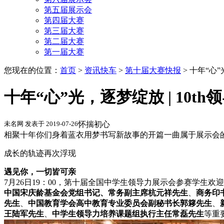
第五届展示会
第四届大赛
第三届大赛
第二届大赛
第一届大赛
您现在的位置：
首页
>
资讯快车
>
第十届大赛快报
>
十年“心”
十年“心”光，逐梦绽放 | 10
未名网 发表于 2019-07-26
怀揣初心
相聚十年你们身着蓝衣用梦书写新故事的开篇一曲属于展示会
成长的轨迹再次浮现
遇见你，一切皆可亲
7月26日19：00，第十届全国中学生领导力展示会参赛学生
中国宋庆龄基金会党组书记、常务副主席杭元祥先生
、
商务印
先生
、
中国教育学会高中教育专业委员会副秘书长郭簃先生
、
王陆军先生
、
中学生领导力培养课题组执行主任常磊先生
等重