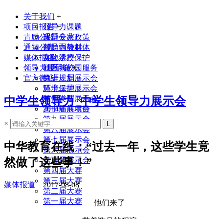
关于我们
+
项目报告
领导力课题
+
青励公益
课题专家
改进公共政策
通知公告
领导力教材
帮助弱势群体
媒体报道
实验学校
文化遗产保护
领导力展示会
联系我们
社区与校园服务
+
官方微店
生涯规划
第十三届展示会
环境保护
第十二届展示会
其他类型
第十一届展示会
中学生领导力_中学生领导力展示会
2014年前项目
第十届展示会
第九届展示会
×
第八届展示会
第七届展示会
中华教育在线：“过去一年，这些学生竟
第六届展示会
然做了这些事！”
第五届展示会
第四届大赛
第三届大赛
媒体报道
2017-08-08
第二届大赛
第一届大赛
他们来了