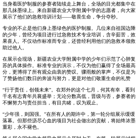
当身着医护制服的参赛者陆续走上舞台，全场的目光都集中在
那几抹墨绿上。来自新疆农业大学附属中学的志愿者，向大家
展示了他们的急救培训计划——敬畏生命，争分夺秒。
专业的不止是他们身上墨绿色的医护制服。几位来自祖国边陲
的少年，曾经为项目进行过急救技术专业培训，含辛茹苦，效
果喜人。不仅动作标准而专业，还曾经利用他们的急救本领救
助过他人。
在展示会现场，新疆农业大学附属中学的少年们示范了心肺复
苏的具体操作。标准专业的演示，不仅为他们赢得了全场最高
分，更博得了所有观众由衷的赞叹。骤雨般的掌声，不仅是为
了赞扬他们数日的奔波与努力，更是对他们敬重生命的礼赞
“行于责任，创领未来”。在郑外的这个七月，何其有幸，看到
千名有志青年共襄盛举；无论分数高低，晋级与否，参赛者的
不懈努力与责任担当，有目共睹，叹为观止。
“少年强，则国强。”在所有人的期许中，第一轮分组展示缓缓
落幕。但那些沥尽心血的项目为社会做出的贡献，将始终浓墨
重彩，永不褪色。