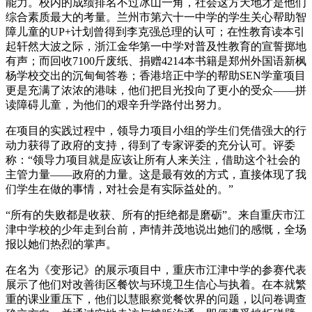
能力。校内的成绩排名不过冰山一角，社会这方天地才是他们
综合素质最大的考量。兰州市第六十一中学的学生关心帮助智
障儿童的UP+计划曾得到李克强总理的认可；在性教育读本引
起轩然大波之际，浙江金华第一中学对普及性教育的宣誓掷地
有声；而回收7100斤废纸、捐赠4214本书籍是郑州外国语新枫
杨学校交出的沉甸甸答卷；香港培正中学的帮助SEN学童项目
更是充满了浓浓的港味，他们把目光投向了更小的受众——拼
读障碍儿童，为他们的艰辛升学路付出努力。
在项目的实践过程中，领导力项目小组的学生们凭借强大的行
动力获得了政府的支持，得到了专家评委的充分认可。评委
称：“领导力项目就是应该让所有人来关注，借助这个社会的
主管力量——政府的力量。这是最有效的方式，直接体现了我
们学生在做的事情，对社会是有实际益处的。”
“所有的失败都是收获、所有的拒绝都是磨砺”。来自重庆市江
津中学校的少年走到台前，声情并茂地说出她们的感慨，全场
报以她们热烈的掌声。
在名为《变形记》的展示项目中，重庆市江津中学的参赛代表
展示了他们对改善街区餐饮与环境卫生信心与执着。在本就繁
重的课业重压下，他们以慧眼察觉餐饮界的问题，以问卷调查