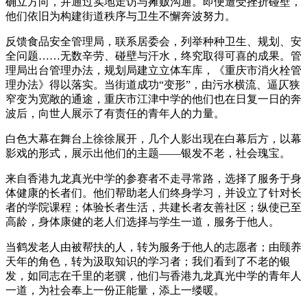
确立方向，并通过实地走访与摊贩沟通。即便遭受挫折碰壁，
他们依旧为构建街道秩序与卫生不懈奔波努力。
反馈食品安全管理局，联系居委会，列举种种卫生、规划、安
全问题……无数辛劳、碰壁与汗水，终究取得可喜的成果。管
理局出台管理办法，规划局建立立体车库，《重庆市消火栓管
理办法》得以落实。当街道成功“变形”，由污水横流、逼仄狭
窄变为宽敞的通途，重庆市江津中学的他们也在日复一日的奔
波后，向世人展示了有责任的青年人的力量。
白色大幕在舞台上徐徐展开，几个人影出现在白幕后方，以幕
影戏的形式，展示出他们的主题——银发不老，社会瑰宝。
来自香港九龙真光中学的参赛者不走寻常路，选择了服务于身
体健康的长者们。他们帮助老人们终身学习，并设立了针对长
者的学院课程；体验长者生活，共建长者友善社区；纵使已至
高龄，身体康健的老人们选择与学生一道，服务于他人。
当鹤发老人由被帮扶的人，转为服务于他人的志愿者；由颐养
天年的角色，转为汲取知识的学习者；我们看到了不老的银
发，如同志在千里的老骥，他们与香港九龙真光中学的青年人
一道，为社会奉上一份正能量，添上一缕暖。