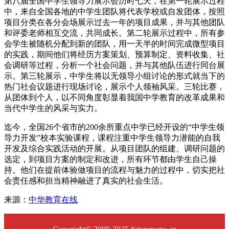
第八届全国中学生领导力展示会历时七天，在第一轮展示过程
中，来自全国各地的中学生团队将代表学校或自发团体，按照
项目分类在各分会场展示过去一年的项目成果，并与其他团队
和评委老师相互交流，共同成长。第二轮展示过程中，所有参
会学生被随机分配到新的团队，用一天半的时间完成微型项目
的实践，期间他们将经历方案策划、预算制定、资料收集、社
会调研等过程，分析一个社会问题，并与其他队伍进行同台展
示。第三轮展示，中学生将以无领导小组讨论的形式就当下的
热门社会议题进行现场讨论，展示个人领袖风采。三轮比赛，
从团体到个人，以不同角度彰显着我国中学教育的改革成果和
当代中学生的风采与实力。
迄今，全国26个省市的200余所重点中学已经开设的“中学生领
导力开发”校本实验课程，课程注重中学生领导力潜能的自我
开发及综合实践活动的开展。从项目团队的组建、调研问题的
选定，到项目方案的制定和改进，所有环节都由学生自己操
持。他们在提前体验做项目的流程与魅力的过程中，切实把社
会责任感和担当精神融进了真实的社会生活。
来源：
中华教育在线