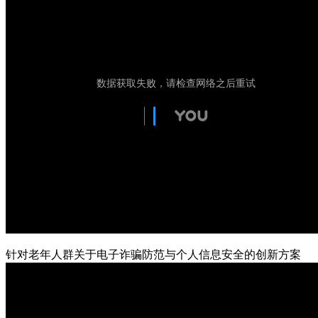
针对老年人群关于电子诈骗防范与个人信息安全的创新方案