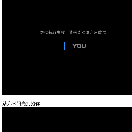
踏几米阳光拥抱你