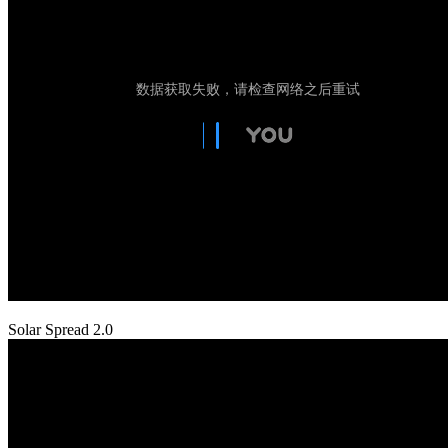
Solar Spread 2.0