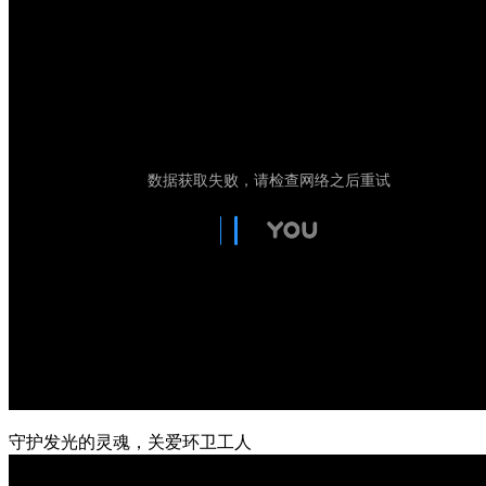
守护发光的灵魂，关爱环卫工人