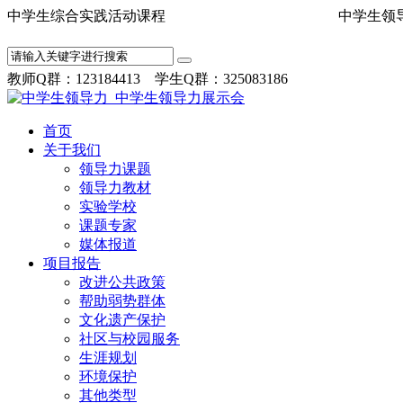
中学生综合实践活动课程 中学
教师Q群：123184413 学生Q群：325083186
首页
关于我们
领导力课题
领导力教材
实验学校
课题专家
媒体报道
项目报告
改进公共政策
帮助弱势群体
文化遗产保护
社区与校园服务
生涯规划
环境保护
其他类型