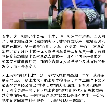
石本无火，相击乃生灵光；水本无华，相荡才生涟漪。五人同
台，思维相撞迸发出思想的火花，或赞同或反驳，或融洽讨论
或锋芒相对。第一题是“百度无人车上路测试引争议”，对李彦
宏在北京五环路上乘坐无人驾驶汽车遭来众多斥责一事，有同
学角度新颖地提出既然李彦宏是乘坐，那么他的身份是乘客，
如果要对此事做处罚，罚的应该是无人驾驶平台及其背后的开
发商，而不是李彦宏。
人工智能“微软小冰”一题一度把气氛推向高潮，同学一从伴侣
的定义出发，提出未来可能出现虚拟伴侣；同学二由当下如火
如荼的共享经济做出“共享女友”的大胆设想。随着讨论的进
行，深度更进一步，有人指出这是“信息化时代人们思想越来
越空虚”的表现。一同学最终说道“如果我是那个男生，一定会
把更多时间放在社会服务上”，赢得现场一阵掌声。