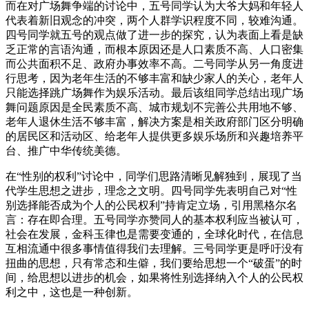
而在对广场舞争端的讨论中，五号同学认为大爷大妈和年轻人
代表着新旧观念的冲突，两个人群学识程度不同，较难沟通。
四号同学就五号的观点做了进一步的探究，认为表面上看是缺
乏正常的言语沟通，而根本原因还是人口素质不高、人口密集
而公共面积不足、政府办事效率不高。二号同学从另一角度进
行思考，因为老年生活的不够丰富和缺少家人的关心，老年人
只能选择跳广场舞作为娱乐活动。最后该组同学总结出现广场
舞问题原因是全民素质不高、城市规划不完善公共用地不够、
老年人退休生活不够丰富，解决方案是相关政府部门区分明确
的居民区和活动区、给老年人提供更多娱乐场所和兴趣培养平
台、推广中华传统美德。
在“性别的权利”讨论中，同学们思路清晰见解独到，展现了当
代学生思想之进步，理念之文明。四号同学先表明自己对“性
别选择能否成为个人的公民权利”持肯定立场，引用黑格尔名
言：存在即合理。五号同学亦赞同人的基本权利应当被认可，
社会在发展，金科玉律也是需要变通的，全球化时代，在信息
互相流通中很多事情值得我们去理解。三号同学更是呼吁没有
扭曲的思想，只有常态和生僻，我们要给思想一个“破蛋”的时
间，给思想以进步的机会，如果将性别选择纳入个人的公民权
利之中，这也是一种创新。