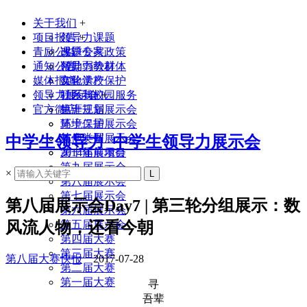
关于我们
+
项目报告
领导力课题
+
青励公益
课题专家
改进公共政策
通知公告
领导力教材
帮助弱势群体
媒体报道
实验学校
文化遗产保护
领导力展示会
联系我们
社区与校园服务
+
官方微店
生涯规划
第十三届展示会
环境保护
第十二届展示会
其他类型
第十一届展示会
中学生领导力_中学生领导力展示会
2014年前项目
第十届展示会
第九届展示会
×
第八届展示会
第七届展示会
第八届展示会Day7 | 第三轮分组展示：数
第六届展示会
风流人物，还看今朝
第五届展示会
第四届大赛
第三届大赛
第八届大赛快报
2017-07-28
第二届大赛
第一届大赛
寻
吾辈