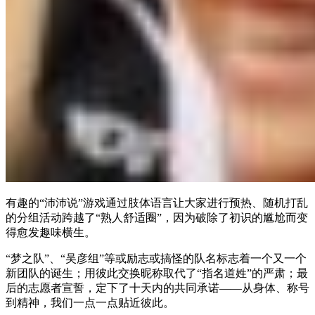
有趣的“沛沛说”游戏通过肢体语言让大家进行预热、随机打乱
的分组活动跨越了“熟人舒适圈”，因为破除了初识的尴尬而变
得愈发趣味横生。
“梦之队”、“吴彦组”等或励志或搞怪的队名标志着一个又一个
新团队的诞生；用彼此交换昵称取代了“指名道姓”的严肃；最
后的志愿者宣誓，定下了十天内的共同承诺——从身体、称号
到精神，我们一点一点贴近彼此。