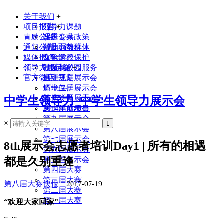
关于我们
+
项目报告
领导力课题
+
青励公益
课题专家
改进公共政策
通知公告
领导力教材
帮助弱势群体
媒体报道
实验学校
文化遗产保护
领导力展示会
联系我们
社区与校园服务
+
官方微店
生涯规划
第十三届展示会
环境保护
第十二届展示会
其他类型
第十一届展示会
中学生领导力_中学生领导力展示会
2014年前项目
第十届展示会
第九届展示会
×
第八届展示会
第七届展示会
8th展示会志愿者培训Day1 | 所有的相遇
第六届展示会
都是久别重逢
第五届展示会
第四届大赛
第三届大赛
第八届大赛快报
2017-07-19
第二届大赛
第一届大赛
“欢迎大家回家”