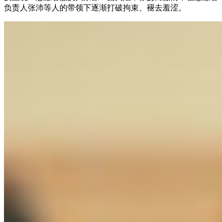
负责人张沛等人的带领下逐渐打破拘束、褪去羞涩。