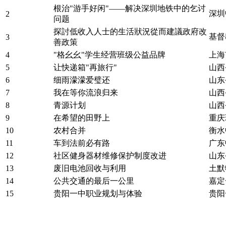
根治"游手好闲"——解决深圳地铁中的乞讨
深圳
2
问题
探討低收入人士的生活狀況從而建議政府改
基督
3
善政策
4
"格幺幺"学生经营班级公益品牌
上海
5
让快递箱"再旅行"
山西
6
细雨濛濛爱璧还
山东
7
我在等你流浪归来
山西
8
青源计划
山西
9
在希望的田野上
重庆
10
农村合并
衡水
11
车到法前必有路
广东
12
社区健身器材维修保护制度改进
山东
13
废旧电池回收与利用
土默
14
公共交通的最后一公里
嘉定
15
贵阳一中职业规划与体验
贵阳