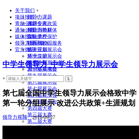
关于我们
+
项目报告
领导力课题
+
青励公益
课题专家
改进公共政策
通知公告
领导力教材
帮助弱势群体
媒体报道
实验学校
文化遗产保护
领导力展示会
联系我们
社区与校园服务
+
官方微店
生涯规划
第十三届展示会
环境保护
第十二届展示会
其他类型
第十一届展示会
中学生领导力_中学生领导力展示会
2014年前项目
第十届展示会
第九届展示会
×
第八届展示会
第七届展示会
第七届全国中学生领导力展示会格致中学
第六届展示会
第一轮分组展示 改进公共政策+生涯规划
第五届展示会
第四届大赛
第三届大赛
领导力视频
2016-09-27
第二届大赛
第一届大赛