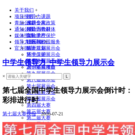
关于我们
+
项目报告
领导力课题
+
青励公益
课题专家
改进公共政策
通知公告
领导力教材
帮助弱势群体
媒体报道
实验学校
文化遗产保护
领导力展示会
联系我们
社区与校园服务
+
官方微店
生涯规划
第十三届展示会
环境保护
第十二届展示会
其他类型
第十一届展示会
中学生领导力_中学生领导力展示会
2014年前项目
第十届展示会
第九届展示会
×
第八届展示会
第七届展示会
第七届全国中学生领导力展示会倒计时：
第六届展示会
彩排进行时
第五届展示会
第四届大赛
第三届大赛
第七届大赛快报
2016-07-21
第二届大赛
第一届大赛