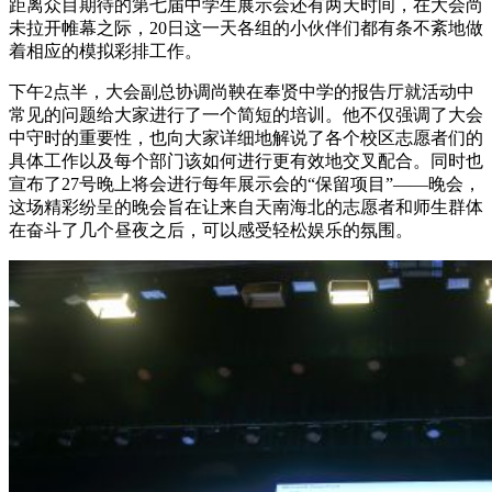
距离众目期待的第七届中学生展示会还有两天时间，在大会尚
未拉开帷幕之际，20日这一天各组的小伙伴们都有条不紊地做
着相应的模拟彩排工作。
下午2点半，大会副总协调尚鞅在奉贤中学的报告厅就活动中
常见的问题给大家进行了一个简短的培训。他不仅强调了大会
中守时的重要性，也向大家详细地解说了各个校区志愿者们的
具体工作以及每个部门该如何进行更有效地交叉配合。同时也
宣布了27号晚上将会进行每年展示会的“保留项目”——晚会，
这场精彩纷呈的晚会旨在让来自天南海北的志愿者和师生群体
在奋斗了几个昼夜之后，可以感受轻松娱乐的氛围。