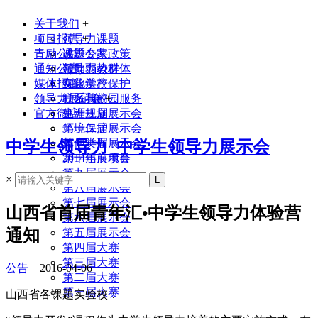
关于我们
+
项目报告
领导力课题
+
青励公益
课题专家
改进公共政策
通知公告
领导力教材
帮助弱势群体
媒体报道
实验学校
文化遗产保护
领导力展示会
联系我们
社区与校园服务
+
官方微店
生涯规划
第十三届展示会
环境保护
第十二届展示会
其他类型
第十一届展示会
中学生领导力_中学生领导力展示会
2014年前项目
第十届展示会
第九届展示会
×
第八届展示会
第七届展示会
山西省首届青年汇•中学生领导力体验营
第六届展示会
通知
第五届展示会
第四届大赛
第三届大赛
公告
2016-04-06
第二届大赛
第一届大赛
山西省各课题实验校：