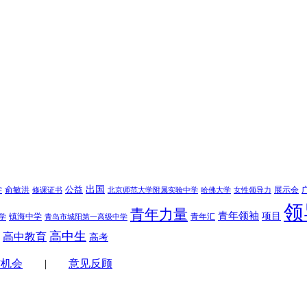
学
公益
出国
俞敏洪
展示会
修课证书
北京师范大学附属实验中学
哈佛大学
女性领导力
领
青年力量
青年领袖
项目
镇海中学
青年汇
学
青岛市城阳第一高级中学
高中生
高中教育
高考
作机会
|
意见反顾