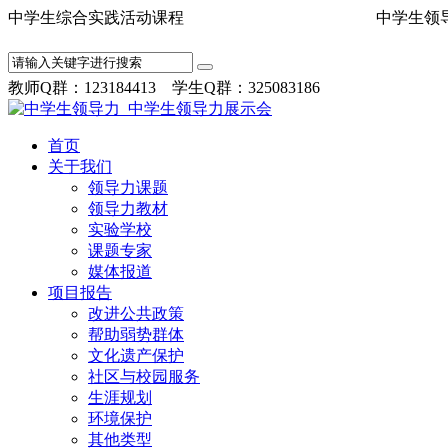
中学生综合实践活动课程 中学
教师Q群：123184413 学生Q群：325083186
首页
关于我们
领导力课题
领导力教材
实验学校
课题专家
媒体报道
项目报告
改进公共政策
帮助弱势群体
文化遗产保护
社区与校园服务
生涯规划
环境保护
其他类型