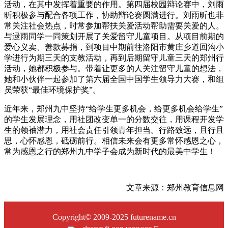
活动，在其中发挥着重要的作用。第四届校园辩论赛中，刘雨
昕积极参与配合各项工作，协助辩论赛圆满进行。刘雨昕也非
常关注社会热点，时常参加帮扶关爱活动帮助需要关爱的人。
与逯雨同学一同策划开展了关爱留守儿童项目。从项目前期的
爱心义卖、善款募捐，到项目中期前往洛阳市黄庄乡道回沟小
学进行为期三天的支教活动，再到后期留守儿童三天的郑州行
活动，她都积极参与。带着让更多的人关注留守儿童的想法，
她和小伙伴一起参加了第六届全国中国学生领导力大赛，和组
员荣获“最佳环境保护奖”。
近年来，
郑州九中
坚持“给学生更多机会，给更多机会给学生”
的学生发展理念，用社团改变单一的分数交往，用课程开发学
生的领袖潜力，用社会责任引领青年担当。行路致远，且行且
思，心怀感恩，砥砺前行。相信未来会有更多常怀感恩之心，
常为感恩之行的
郑州九中
学子会成为新时代的最美中学生！
文章来源：郑州教育信息网
Copyright© 2009-2025 futurename.cn