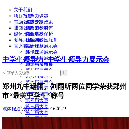
关于我们
+
项目报告
领导力课题
+
青励公益
课题专家
改进公共政策
通知公告
领导力教材
帮助弱势群体
媒体报道
实验学校
文化遗产保护
领导力展示会
联系我们
社区与校园服务
+
官方微店
生涯规划
第十三届展示会
环境保护
第十二届展示会
其他类型
第十一届展示会
中学生领导力_中学生领导力展示会
2014年前项目
第十届展示会
第九届展示会
×
第八届展示会
第七届展示会
郑州九中逯雨、刘雨昕两位同学荣获郑州
第六届展示会
市“最美中学生”称号
第五届展示会
第四届大赛
第三届大赛
媒体报道
,
资讯快车
2016-01-19
第二届大赛
第一届大赛