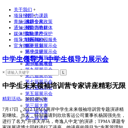
关于我们
+
项目报告
领导力课题
+
青励公益
课题专家
改进公共政策
通知公告
领导力教材
帮助弱势群体
媒体报道
实验学校
文化遗产保护
领导力展示会
联系我们
社区与校园服务
+
官方微店
生涯规划
第十三届展示会
环境保护
第十二届展示会
其他类型
第十一届展示会
中学生领导力_中学生领导力展示会
2014年前项目
第十届展示会
第九届展示会
×
第八届展示会
第七届展示会
中学生未来领袖培训营专家讲座精彩无限
第六届展示会
第五届展示会
精彩活动
2012-09-20
第四届大赛
第三届大赛
7月17日，2012 TPMA两岸中学生未来领袖培训营专题演讲精
第二届大赛
彩继续。当天，特别邀请到欣欣客运公司董事长杨国强先生，
第一届大赛
进行了名为“开张天岸马，奇逸人中龙”的演讲；TPMA 课题专
家张展谚博士同样进行了讲座，他讲座的题目为“专案管理知