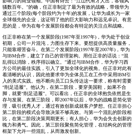
影响力的商业领袖。中国有诗云：“江山代有才人出，各领风
骚数百年。”的确，任正非制定了最为有效的战略，带领华为
通过三个阶段(每个阶段约为十年)的发展，让华为成长为一家
全球领先的企业，这证明了他的巨大影响力和远见卓识。有意
思的是，华为在每个发展阶段都会有特定的关注点和战略。
任正非称在第一个发展阶段(1987年至1997年)，华为处于创业
初期，公司一片混沌，力图生存下来。要想提供高质量服务，
只能靠艰苦奋斗。在第二个发展阶段(1997年至2007年)，华为
与IBM合作，建立了自己的管理架构。用任正非的话说：“混
乱得以消除，秩序得以确立。”通过与IBM合作，华为学习西
方公司的最佳实践，引入了更加全球化的视角。任正非对此有
着清晰的认识，因此他要求华为全体员工在工作中采用IBM引
入的美式实践。他不断向员工口头传达这一要求，称有时需要
“削足适履”。他认为，在第二阶段，要穿美国鞋，如果不合
脚，就要“削足适履”。可以看出，任正非的全球抱负依然是生
存与发展。在第三阶段，即2007年以后，华为的战略是简化管
理，吸引优秀人才，通过有效创新成就客户梦想。任正非担心
第二阶段的模式会导致决策不够高效。与第一个混乱的阶段相
比，在第二阶段决策周期更长；有人担心，华为会失去创新的
魄力和勇气。因此，第三阶段聚焦简化管理，在结构化的管理
框架下允许一些混乱，从而激发创新。