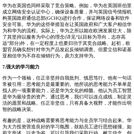
华为在英国也同样采取了竞合策略。例如，华为在英国班伯里
成立网络安全认证中心，确保设备质量，并与英国信号情报机
构英国政府
通信
总部(GCHQ)进行合作，保证网络设备和软件
安全可靠。华为的这些举措旨在让英国政府和广大客户相信华
为和华为的流程。实际上，华为之所以能在欧洲发展壮大，除
了其坚持以服务为中心的理念(详见“以目标为导向，志存高
远”部分)外，在一定程度上也要归功于其竞合战略。起初，欧
盟官员确实想针对华为产品发起反倾销调查。但爱立信和诺基
亚相信华为不存在倾销行为，鼎力支持华为。
7.强大的学习能力
作为一个领袖，任正非坚持自我批判、慎思笃行。他有一句话
常被引用：思考能力是最重要的。他所说的思考能力不单单是
指人的一项重要能力，还是华为文化的精髓。他认为员工智慧
是华为最珍贵的资产。通过思考，我们可以连点成线，制定灵
活的愿景和战略。任正非坚信，只有具备大视野，才能作出明
智的战略决策。
有趣的是，这种战略需要将思考能力与全员学习结合起来。华
为大力投资营造良好的学习氛围，鼓励员工进行思想碰撞。如
前文所述，以史为鉴，可以引导我们采取行动，树立信念，创