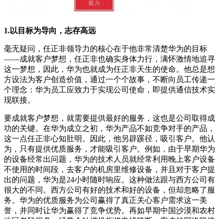
1.以目标为导向，志存高远
毫无疑问，任正非领导力的核心在于他非常清楚华为的目标
——成就客户梦想，任正非也确实身体力行，满怀激情地追寻
这一梦想，因此，华为也就成为任正非天生的使命。他总是想
方设法为客户创造价值，通过一个个故事，不断向员工传递一
个理念：华为员工应致力于实现公司使命，即提供
通信技术
实
现联接。
要成就客户梦想，就需要提供最好的服务，这也是公司取得成
功的关键。在华为成立之初，华为产品不如竞争对手的产品，
这一点任正非心知肚明。因此，他另辟蹊径，吸引客户。他认
为，只有提供优质服务，才能吸引客户。例如，由于早期华为
的设备经常出问题，华为的技术人员就经常利用晚上客户设备
不使用的时间段，去客户的机房里维修设备，并且对于客户提
出的问题，华为是24小时随时响应。这种做法跟与西方公司有
很大的不同。西方公司有好的技术和好的设备，但却忽略了服
务。华为的优质服务为公司赢得了真正关心客户需求这一美
誉，并同时让华为赢得了竞争优势。再如早期中国沙漠和农村