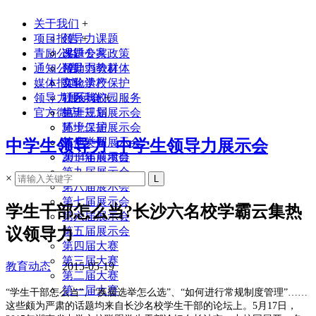
关于我们
+
项目报告
领导力课题
+
青励公益
课题专家
改进公共政策
通知公告
领导力教材
帮助弱势群体
媒体报道
实验学校
文化遗产保护
领导力展示会
联系我们
社区与校园服务
+
官方微店
生涯规划
第十三届展示会
环境保护
第十二届展示会
其他类型
第十一届展示会
中学生领导力_中学生领导力展示会
2014年前项目
第十届展示会
第九届展示会
×
第八届展示会
第七届展示会
学生干部怎么当?长沙六名校学霸云集热
第六届展示会
议领导力
第五届展示会
第四届大赛
第三届大赛
教育动态
2015-05-19
第二届大赛
第一届大赛
“学生干部怎么当”、“换届选举怎么选”、“如何进行常规制度管理”……
这些颇为严肃的话题均来自长沙名校学生干部的论坛上。5月17日，