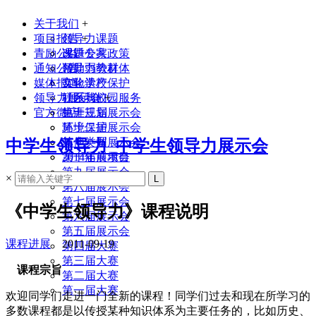
关于我们
+
项目报告
领导力课题
+
青励公益
课题专家
改进公共政策
通知公告
领导力教材
帮助弱势群体
媒体报道
实验学校
文化遗产保护
领导力展示会
联系我们
社区与校园服务
+
官方微店
生涯规划
第十三届展示会
环境保护
第十二届展示会
其他类型
第十一届展示会
中学生领导力_中学生领导力展示会
2014年前项目
第十届展示会
第九届展示会
×
第八届展示会
第七届展示会
《中学生领导力》课程说明
第六届展示会
第五届展示会
课程进展
2011-09-19
第四届大赛
第三届大赛
课程宗旨
第二届大赛
第一届大赛
欢迎同学们走进一门全新的课程！同学们过去和现在所学习的
多数课程都是以传授某种知识体系为主要任务的，比如历史、