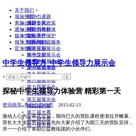
关于我们
+
项目报告
领导力课题
+
青励公益
课题专家
改进公共政策
通知公告
领导力教材
帮助弱势群体
媒体报道
实验学校
文化遗产保护
领导力展示会
联系我们
社区与校园服务
+
官方微店
生涯规划
第十三届展示会
环境保护
第十二届展示会
其他类型
第十一届展示会
中学生领导力_中学生领导力展示会
2014年前项目
第十届展示会
第九届展示会
×
第八届展示会
第七届展示会
探秘中学生领导力体验营 精彩第一天
第六届展示会
第五届展示会
资讯快车
,
青励公益动态
2015-02-13
第四届大赛
第三届大赛
激动人心的开幕式过后，期待已久的营队课程逐渐拉开帷幕。
第二届大赛
营长大大张胜男姐姐首先向大家介绍了为期三天的营队安排，
第一届大赛
并一一介绍了青励公益教练团的小伙伴们。