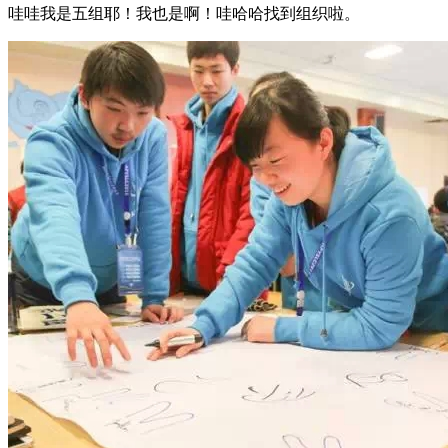
哇哇我是五组耶！我也是啊！哇哈哈找到组织啦。