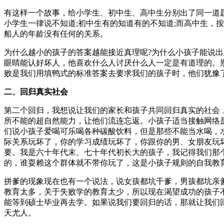
有这样一个故事，给小学生、初中生、高中生分别出了同一道题
小学生一律说不知道;初中生有的知道有的不知道;而高中生，
船人的年龄没有任何的关系。
为什么越小的孩子的答案越能接近真理呢?为什么小孩子能说出
眼睛能认好坏人，他喜欢什么人讨厌什么人一定是有道理的。
败是我们用填鸭式的标准答案去要求我们的孩子时，他们犹豫
二、回归真实社会
第二个回归，我想说让我们的家长和孩子共同回归真实的社会
所不能的超自然能力，让他们流连忘返。小孩子适当接触网络
们说小孩子爱喝可乐喝各种碳酸饮料，但是那些不能当水喝，
际关系玩坏了，你的学习成绩玩坏了，你跟你的男、女朋友玩
要。我是六十年代末、七十年代初长大的孩子，我记得我们那
的，谁耍赖这个群体就不带你玩了，这是小孩子规则的自我教
拼爹的现象现在也有一个说法，说女孩都坑干爹，男孩都坑亲
教育太多，关于失败学的教育太少，所以现在渴望成功的孩子
能等到硕士毕业再去学。如果说我们要回归的话，那就让我们
天尤人。