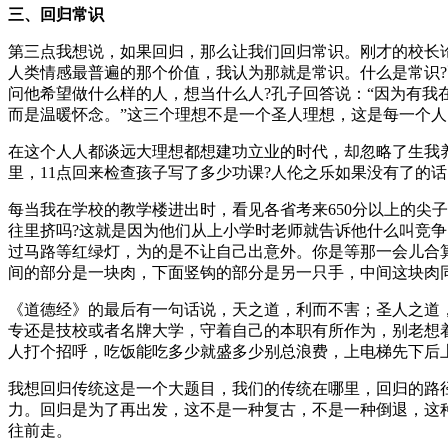
三、回归常识
第三点我想说，如果回归，那么让我们回归常识。刚才的校长
人类情感最普遍的那个价值，我认为那就是常识。什么是常识
问他希望做什么样的人，想当什么人?孔子回答说：“因为有我
而是温暖怀念。”这三个理想不是一个圣人理想，这是每一个
在这个人人都谈远大理想都想建功立业的时代，却忽略了生我
里，11点回来检查孩子写了多少功课?人伦之乐如果没有了的
每当我在学校的教学楼进出时，看见各省考来650分以上的尖
往里挤吗?这就是因为他们从上小学时老师就告诉他什么叫竞
过马路等红绿灯，为的是不让自己出意外。你是等那一会儿合
间的部分是一块肉，下面竖钩的部分是另一只手，中间这块肉
《道德经》的最后有一句话说，天之道，利而不害；圣人之道
专还是技校或者名牌大学，守着自己的本职有所作为，别老想
人打个招呼，吃饭能吃多少就盛多少别总浪费，上电梯先下后
我想回归传统这是一个大题目，我们的传统在哪里，回归的路
力。回归是为了再出发，这不是一种复古，不是一种倒退，这
往前走。