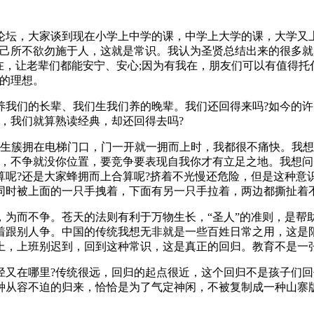
论坛，大家谈到现在小学上中学的课，中学上大学的课，大学又
?己所不欲勿施于人，这就是常识。我认为圣贤总结出来的很多
在，让老辈们都能安宁、安心;因为有我在，朋友们可以有值得托
人的理想。
养我们的长辈、我们生我们养的晚辈。我们还回得来吗?如今的
话，我们就算熟读经典，却还回得去吗?
子生簇拥在电梯门口，门一开就一拥而上时，我都很不痛快。我
争，不争就没你位置，要竞争要表现自我你才有立足之地。我想问
算呢?还是大家蜂拥而上合算呢?挤着不光慢还危险，但是这种意
同时被上面的一只手拽着，下面有另一只手拉着，两边都撕扯着
，为而不争。苍天的法则有利于万物生长，“圣人”的准则，是帮
着跟别人争。中国的传统我想无非就是一些百姓日常之用，这是
上，上班别迟到，回到这种常识，这是真正的回归。教育不是一
径又在哪里?传统很远，回归的起点很近，这个回归不是孩子们
种从容不迫的归来，恰恰是为了气定神闲，不被复制成一种山寨