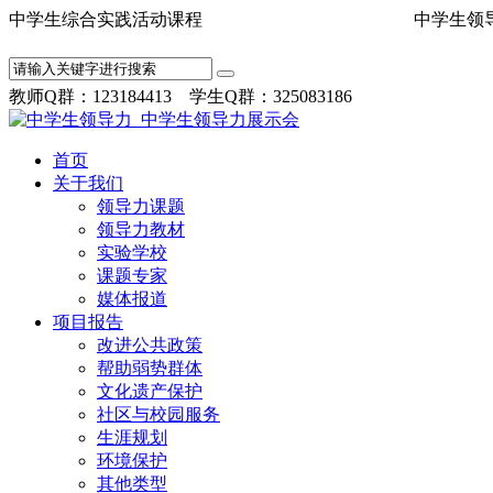
中学生综合实践活动课程 中学
教师Q群：123184413 学生Q群：325083186
首页
关于我们
领导力课题
领导力教材
实验学校
课题专家
媒体报道
项目报告
改进公共政策
帮助弱势群体
文化遗产保护
社区与校园服务
生涯规划
环境保护
其他类型