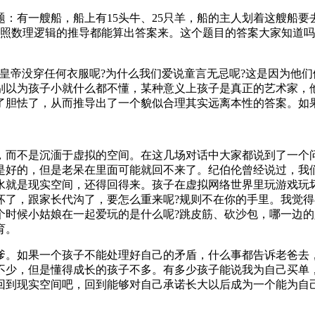
：有一艘船，船上有15头牛、25只羊，船的主人划着这艘船要
按照数理逻辑的推导都能算出答案来。这个题目的答案大家知道
皇帝没穿任何衣服呢?为什么我们爱说童言无忌呢?这是因为他
别以为孩子小就什么都不懂，某种意义上孩子是真正的艺术家，
了胆怯了，从而推导出了一个貌似合理其实远离本性的答案。如
，而不是沉湎于虚拟的空间。在这几场对话中大家都说到了一个
是好的，但是老呆在里面可能就回不来了。纪伯伦曾经说过，我
水就是现实空间，还得回得来。孩子在虚拟网络世界里玩游戏玩
坏了，跟家长代沟了，要怎么重来呢?规则不在你的手里。我觉
个时候小姑娘在一起爱玩的是什么呢?跳皮筋、砍沙包，哪一边
育。
爹。如果一个孩子不能处理好自己的矛盾，什么事都告诉老爸去
不少，但是懂得成长的孩子不多。有多少孩子能说我为自己买单
回到现实空间吧，回到能够对自己承诺长大以后成为一个能为自