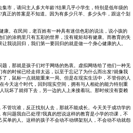
去集市，请问主人多大年龄?结果几乎小学生，特别是低年级的
吗?真正的答案是不知道。因为有多少只羊、多少头牛，跟这个划
们健康。在民间，老百姓有一种具有迷信色彩的说法，说小孩的
他们的涂鸦里只有五彩的世界，没有规矩却有健康。而教育的失
果让我说回归，我们第一要回归的就是做一个身心健康的人。
问题，那就是孩子们对于网络的热衷。虚拟网络给了他们一种无
们有的时候已经走得太远，以至于忘记了为什么而出发?就像我
坏了，鼠标一点就能重来一局。但是在现实生活中，不管你的人
得在今天这个时代，回到现实空间，拥有与人相处的能力特别重
的人玩坏了就得下去，另一边的人上来接着玩。那时候没有耍赖
，不管坑谁，反正找别人去，那就不能成长。今天关于成功学的
，有问题我自己处理?我真的想说这样的教育是小学的功课，不
己买单的人。这样的孩子不会动不动绑架别人，不会动不动就怨