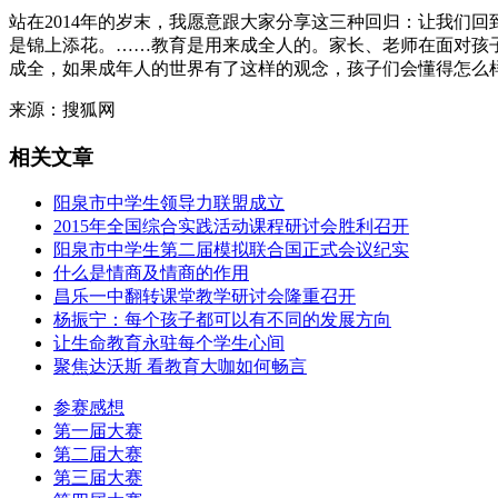
站在2014年的岁末，我愿意跟大家分享这三种回归：让我们
是锦上添花。……教育是用来成全人的。家长、老师在面对孩
成全，如果成年人的世界有了这样的观念，孩子们会懂得怎么
来源：搜狐网
相关文章
阳泉市中学生领导力联盟成立
2015年全国综合实践活动课程研讨会胜利召开
阳泉市中学生第二届模拟联合国正式会议纪实
什么是情商及情商的作用
昌乐一中翻转课堂教学研讨会隆重召开
杨振宁：每个孩子都可以有不同的发展方向
让生命教育永驻每个学生心间
聚焦达沃斯 看教育大咖如何畅言
参赛感想
第一届大赛
第二届大赛
第三届大赛