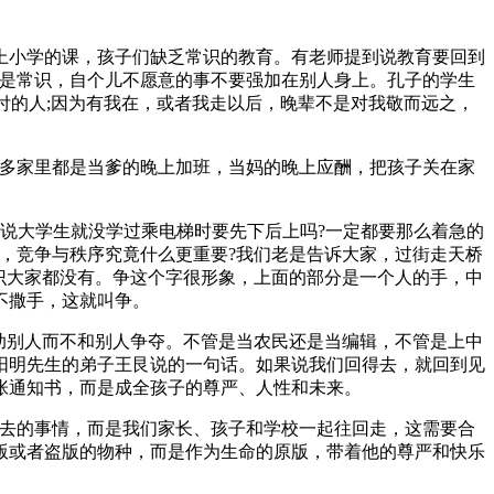
上小学的课，孩子们缺乏常识的教育。有老师提到说教育要回到
就是常识，自个儿不愿意的事不要强加在别人身上。孔子的学生
付的人;因为有我在，或者我走以后，晚辈不是对我敬而远之，
许多家里都是当爹的晚上加班，当妈的晚上应酬，把孩子关在家
想说大学生就没学过乘电梯时要先下后上吗?一定都要那么着急的
，竞争与秩序究竟什么更重要?我们老是告诉大家，过街走天桥
识大家都没有。争这个字很形象，上面的部分是一个人的手，中
不撒手，这就叫争。
助别人而不和别人争夺。不管是当农民还是当编辑，不管是上中
阳明先生的弟子王艮说的一句话。如果说我们回得去，就回到见
张通知书，而是成全孩子的尊严、人性和未来。
回去的事情，而是我们家长、孩子和学校一起往回走，这需要合
版或者盗版的物种，而是作为生命的原版，带着他的尊严和快乐