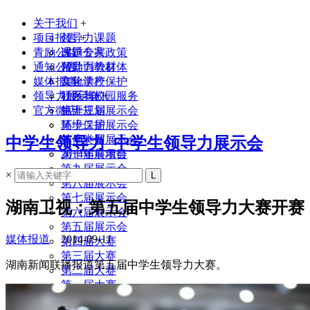
关于我们
+
项目报告
领导力课题
+
青励公益
课题专家
改进公共政策
通知公告
领导力教材
帮助弱势群体
媒体报道
实验学校
文化遗产保护
领导力展示会
联系我们
社区与校园服务
+
官方微店
生涯规划
第十三届展示会
环境保护
第十二届展示会
其他类型
第十一届展示会
中学生领导力_中学生领导力展示会
2014年前项目
第十届展示会
第九届展示会
×
第八届展示会
第七届展示会
湖南卫视：第五届中学生领导力大赛开赛
第六届展示会
第五届展示会
媒体报道
2014-09-11
第四届大赛
第三届大赛
湖南新闻联播报道第五届中学生领导力大赛。
第二届大赛
第一届大赛